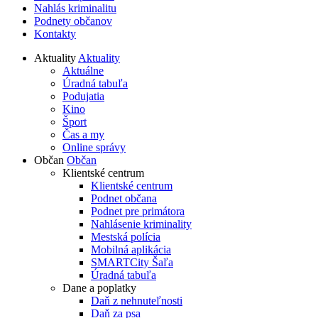
Nahlás kriminalitu
Podnety občanov
Kontakty
Aktuality
Aktuality
Aktuálne
Úradná tabuľa
Podujatia
Kino
Šport
Čas a my
Online správy
Občan
Občan
Klientské centrum
Klientské centrum
Podnet občana
Podnet pre primátora
Nahlásenie kriminality
Mestská polícia
Mobilná aplikácia
SMARTCity Šaľa
Úradná tabuľa
Dane a poplatky
Daň z nehnuteľnosti
Daň za psa