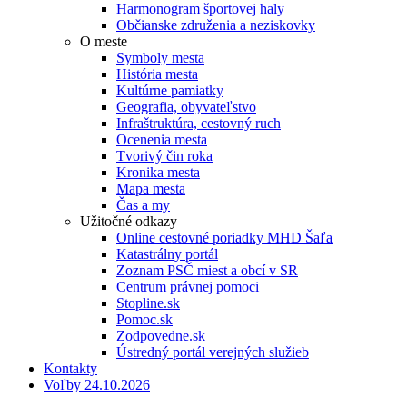
Harmonogram športovej haly
Občianske združenia a neziskovky
O meste
Symboly mesta
História mesta
Kultúrne pamiatky
Geografia, obyvateľstvo
Infraštruktúra, cestovný ruch
Ocenenia mesta
Tvorivý čin roka
Kronika mesta
Mapa mesta
Čas a my
Užitočné odkazy
Online cestovné poriadky MHD Šaľa
Katastrálny portál
Zoznam PSČ miest a obcí v SR
Centrum právnej pomoci
Stopline.sk
Pomoc.sk
Zodpovedne.sk
Ústredný portál verejných služieb
Kontakty
Voľby 24.10.2026