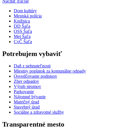
Načítať ďaľšie
Dom kultúry
Mestská polícia
Knižnica
DD Šaľa
OSS Šaľa
Met Šaľa
CvČ Šaľa
Potrebujem vybaviť
Daň z nehnuteľnosti
Miestny poplatok za komunálne odpady
Osvedčovanie podpisov
Zber odpadov
Výrub stromov
Parkovanie
Nájomné bývanie
Matričný úrad
Stavebný úrad
Sociálne a zdravotné služby
Transparentné mesto