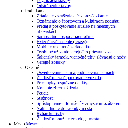
Legalizácia stavby
Odstránenie stavby
Podnikanie
Zriadenie - zrušenie a čas prevádzkarne
Oznámenie o športovom a kultúrnom podujatí
Predaj a poskytovanie služieb na miestnych
trhoviskách
Samostatne hospodáriaci roľník
Exteriérové sedenie (terasy)
Mobilné reklamné zariadenia
Osobitné užívanie verejného priestranstva
Šaliansky jarmok, vianočné trhy, slávnosti a hody
Verejné zbierky
Ostatné
Osvedčovanie listín a podpisov na listinách
Žiadosť o trvalé parkovanie vozidla
Priestupky a správne delikty
Konanie zhromaždenia
Petície
Sťažnosť
Sprístupnenie informácií v zmysle infozákona
Nahliadnutie do kroniky mesta
Rybárske lístky
Žiadosť o použitie erbu/loga mesta
Mesto
Mesto