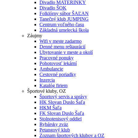
Divadlo MATERINKY
Divadlo ŠOK
Folklórny súbor ŠAĽAN
Tanečný klub JUMPING
Centrum voľného času
Základná umelecká škola
Záujmy
Wifi v meste zadarmo
Denné menu reštaurácií
Ubytovanie v meste a okolí
Pracovné ponuky
Pohotovosť lekární
Ambulancie
Cestovné poriadky
Inzercia
Katalóg firiem
Športové kluby, OZ
Športový servis a správy
HK Slovan Duslo Šaľa
HKM Šaľa
FK Slovan Duslo Šaľa
Stolnotenisový oddiel
Rybársky zväz
Petangový klub
Zoznam športových klubov a OZ