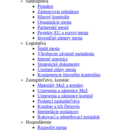
Samospráva
Primátor
Zástupcovia primátora
Hlavný kontrolór
Organizácie mesta
Partnerské mestá
Projekty EU a rozvoj mesta
Investičné zámery mesta
Legislatíva
Štatút mesta
Všeobecne záväzné nariadenia
Interné smernice
Strategické dokumenty
Územné plány mesta
Kompetencie hlavného kontrolóra
Zastupiteľstvo, komisie
Materiály MsZ a termíny
Uznesenia a zápisnice MsZ
Uznesenia a zápisnice komisií
Poslanci zastupiteľstva
Komisie a ich členovia
Interpelácie poslancov
Rokovací a odmeňovací poriadok
Hospodárenie
Rozpočet mesta