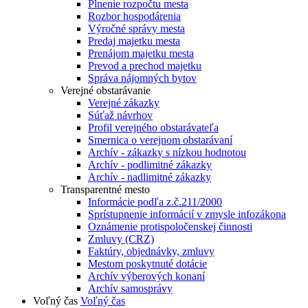
Plnenie rozpočtu mesta
Rozbor hospodárenia
Výročné správy mesta
Predaj majetku mesta
Prenájom majetku mesta
Prevod a prechod majetku
Správa nájomných bytov
Verejné obstarávanie
Verejné zákazky
Súťaž návrhov
Profil verejného obstarávateľa
Smernica o verejnom obstarávaní
Archív - zákazky s nízkou hodnotou
Archív - podlimitné zákazky
Archív - nadlimitné zákazky
Transparentné mesto
Informácie podľa z.č.211/2000
Sprístupnenie informácií v zmysle infozákona
Oznámenie protispoločenskej činnosti
Zmluvy (CRZ)
Faktúry, objednávky, zmluvy
Mestom poskytnuté dotácie
Archív výberových konaní
Archív samosprávy
Voľný čas
Voľný čas