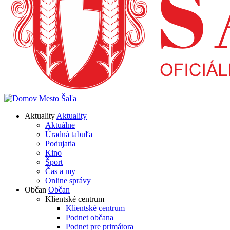
Aktuality
Aktuality
Aktuálne
Úradná tabuľa
Podujatia
Kino
Šport
Čas a my
Online správy
Občan
Občan
Klientské centrum
Klientské centrum
Podnet občana
Podnet pre primátora