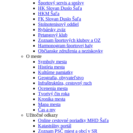
Športový servis a správy
HK Slovan Duslo Šaľa
HKM Šaľa
FK Slovan Duslo Šaľa
Stolnotenisový oddiel
Rybársky zväz
Petangový klub
Zoznam športových klubov a OZ
Harmonogram športovej haly
Občianske združenia a neziskovky
O meste
Symboly mesta
História mesta
Kultúrne pamiatky
Geografia, obyvateľstvo
Infraštruktúra, cestovný ruch
Ocenenia mesta
Tvorivý čin roka
Kronika mesta
Mapa mesta
Čas a my
Užitočné odkazy
Online cestovné poriadky MHD Šaľa
Katastrálny portál
Zoznam PSČ miest a obcí v SR