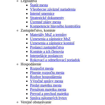
Legislatíva
Štatút mesta
Všeobecne záväzné nariadenia
Interné smernice
Strategické dokumenty
Územné plány mesta
Kompetencie hlavného kontrolóra
Zastupiteľstvo, komisie
Materiály MsZ a termíny
Uznesenia a zápisnice MsZ
Uznesenia a zápisnice komisií
Poslanci zastupiteľstva
Komisie a ich členovia
Interpelácie poslancov
Rokovací a odmeňovací poriadok
Hospodárenie
Rozpočet mesta
Plnenie rozpočtu mesta
Rozbor hospodárenia
Výročné správy mesta
Predaj majetku mesta
Prenájom majetku mesta
Prevod a prechod majetku
Správa nájomných bytov
Verejné obstarávanie