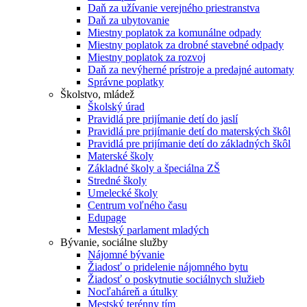
Daň za užívanie verejného priestranstva
Daň za ubytovanie
Miestny poplatok za komunálne odpady
Miestny poplatok za drobné stavebné odpady
Miestny poplatok za rozvoj
Daň za nevýherné prístroje a predajné automaty
Správne poplatky
Školstvo, mládež
Školský úrad
Pravidlá pre prijímanie detí do jaslí
Pravidlá pre prijímanie detí do materských škôl
Pravidlá pre prijímanie detí do základných škôl
Materské školy
Základné školy a špeciálna ZŠ
Stredné školy
Umelecké školy
Centrum voľného času
Edupage
Mestský parlament mladých
Bývanie, sociálne služby
Nájomné bývanie
Žiadosť o pridelenie nájomného bytu
Žiadosť o poskytnutie sociálnych služieb
Nocľaháreň a útulky
Mestský terénny tím