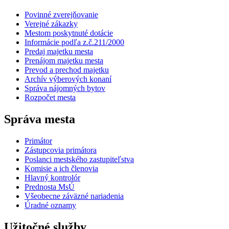
Povinné zverejňovanie
Verejné zákazky
Mestom poskytnuté dotácie
Informácie podľa z.č.211/2000
Predaj majetku mesta
Prenájom majetku mesta
Prevod a prechod majetku
Archív výberových konaní
Správa nájomných bytov
Rozpočet mesta
Správa mesta
Primátor
Zástupcovia primátora
Poslanci mestského zastupiteľstva
Komisie a ich členovia
Hlavný kontrolór
Prednosta MsÚ
Všeobecne záväzné nariadenia
Úradné oznamy
Užitočné služby