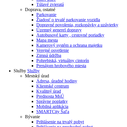
Túlavé zvieratá
Doprava, ostatné
Parkovanie
Žiadosť o trvalé parkovanie vozidla
Dopravné povolenia, rozkopávky a uzávierky
Územný generel dopravy
Autobusové karty , cestovné poriadky
Mapa mesta
Kamerový systém a ochrana majetku
Verejné osvetlenie
Zimná údržba
Pohrebiská, virtuálny cintorín
Prenájom hrobového miesta
Služby
Služby
Mestský úrad
Adresa, úradné hodiny
Klientské centrum
Kvalitný úrad
Prednosta MsÚ
Správne poplatky
Mobilná aplikácia
SMARTCity Šaľa
Bývanie
Prihlásenie na trvalý pobyt
Prihlásenie na prechodný pobyt