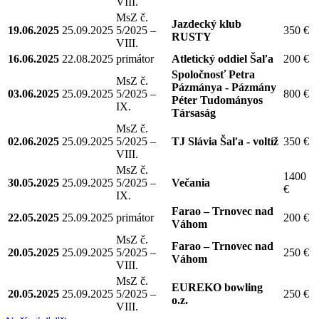
VIII.
MsZ č.
Jazdecký klub
19.06.2025
25.09.2025
5/2025 –
350 €
RUSTY
VIII.
16.06.2025
22.08.2025
primátor
Atletický oddiel Šaľa
200 €
Spoločnosť Petra
MsZ č.
Pázmánya - Pázmány
03.06.2025
25.09.2025
5/2025 –
800 €
Péter Tudományos
IX.
Társaság
MsZ č.
02.06.2025
25.09.2025
5/2025 –
TJ Slávia Šaľa - voltíž
350 €
VIII.
MsZ č.
1400
30.05.2025
25.09.2025
5/2025 –
Večania
€
IX.
Farao – Trnovec nad
22.05.2025
25.09.2025
primátor
200 €
Váhom
MsZ č.
Farao – Trnovec nad
20.05.2025
25.09.2025
5/2025 –
250 €
Váhom
VIII.
MsZ č.
EUREKO bowling
20.05.2025
25.09.2025
5/2025 –
250 €
o.z.
VIII.