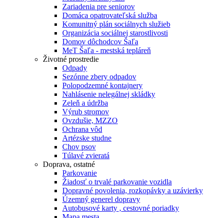
Zariadenia pre seniorov
Domáca opatrovateľská služba
Komunitný plán sociálnych služieb
Organizácia sociálnej starostlivosti
Domov dôchodcov Šaľa
MeT Šaľa - mestská tepláreň
Životné prostredie
Odpady
Sezónne zbery odpadov
Polopodzemné kontajnery
Nahlásenie nelegálnej skládky
Zeleň a údržba
Výrub stromov
Ovzdušie, MZZO
Ochrana vôd
Artézske studne
Chov psov
Túlavé zvieratá
Doprava, ostatné
Parkovanie
Žiadosť o trvalé parkovanie vozidla
Dopravné povolenia, rozkopávky a uzávierky
Územný generel dopravy
Autobusové karty , cestovné poriadky
Mapa mesta