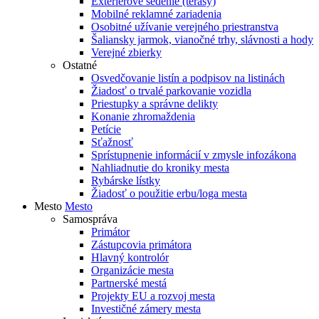
Exteriérové sedenie (terasy)
Mobilné reklamné zariadenia
Osobitné užívanie verejného priestranstva
Šaliansky jarmok, vianočné trhy, slávnosti a hody
Verejné zbierky
Ostatné
Osvedčovanie listín a podpisov na listinách
Žiadosť o trvalé parkovanie vozidla
Priestupky a správne delikty
Konanie zhromaždenia
Petície
Sťažnosť
Sprístupnenie informácií v zmysle infozákona
Nahliadnutie do kroniky mesta
Rybárske lístky
Žiadosť o použitie erbu/loga mesta
Mesto
Mesto
Samospráva
Primátor
Zástupcovia primátora
Hlavný kontrolór
Organizácie mesta
Partnerské mestá
Projekty EU a rozvoj mesta
Investičné zámery mesta