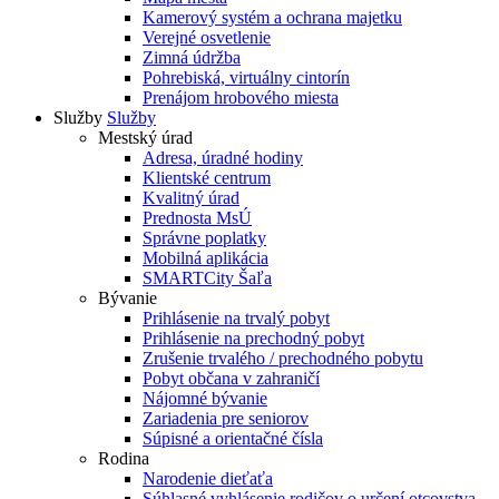
Kamerový systém a ochrana majetku
Verejné osvetlenie
Zimná údržba
Pohrebiská, virtuálny cintorín
Prenájom hrobového miesta
Služby
Služby
Mestský úrad
Adresa, úradné hodiny
Klientské centrum
Kvalitný úrad
Prednosta MsÚ
Správne poplatky
Mobilná aplikácia
SMARTCity Šaľa
Bývanie
Prihlásenie na trvalý pobyt
Prihlásenie na prechodný pobyt
Zrušenie trvalého / prechodného pobytu
Pobyt občana v zahraničí
Nájomné bývanie
Zariadenia pre seniorov
Súpisné a orientačné čísla
Rodina
Narodenie dieťaťa
Súhlasné vyhlásenie rodičov o určení otcovstva