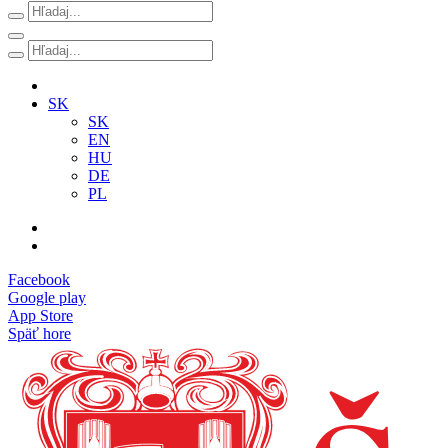
SK
SK
EN
HU
DE
PL
Facebook
Google play
App Store
Späť hore