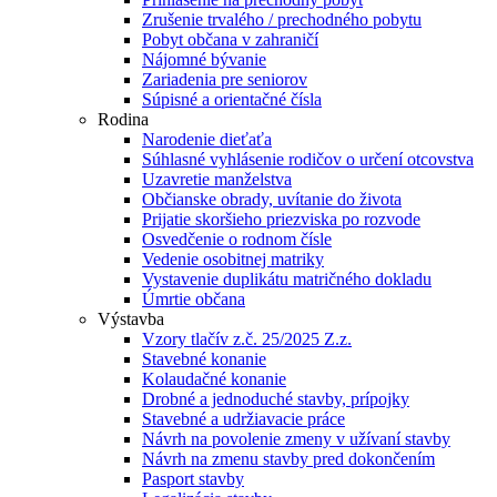
Zrušenie trvalého / prechodného pobytu
Pobyt občana v zahraničí
Nájomné bývanie
Zariadenia pre seniorov
Súpisné a orientačné čísla
Rodina
Narodenie dieťaťa
Súhlasné vyhlásenie rodičov o určení otcovstva
Uzavretie manželstva
Občianske obrady, uvítanie do života
Prijatie skoršieho priezviska po rozvode
Osvedčenie o rodnom čísle
Vedenie osobitnej matriky
Vystavenie duplikátu matričného dokladu
Úmrtie občana
Výstavba
Vzory tlačív z.č. 25/2025 Z.z.
Stavebné konanie
Kolaudačné konanie
Drobné a jednoduché stavby, prípojky
Stavebné a udržiavacie práce
Návrh na povolenie zmeny v užívaní stavby
Návrh na zmenu stavby pred dokončením
Pasport stavby