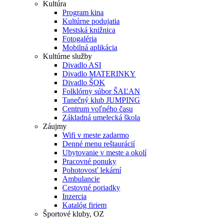
Kultúra
Program kina
Kultúrne podujatia
Mestská knižnica
Fotogaléria
Mobilná aplikácia
Kultúrne služby
Divadlo ASI
Divadlo MATERINKY
Divadlo ŠOK
Folklórny súbor ŠAĽAN
Tanečný klub JUMPING
Centrum voľného času
Základná umelecká škola
Záujmy
Wifi v meste zadarmo
Denné menu reštaurácií
Ubytovanie v meste a okolí
Pracovné ponuky
Pohotovosť lekární
Ambulancie
Cestovné poriadky
Inzercia
Katalóg firiem
Športové kluby, OZ