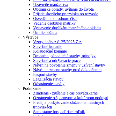
Uzavretie manželstva
Občianske obrady, uvítanie do života
Prijatie skoršieho priezviska po rozvode
Osvedčenie o rodnom čísle
Vedenie osobitnej matriky
Vystavenie duplikátu matričného dokladu
Úmrtie občana
Výstavba
Vzory tlačív z.č. 25/2025 Z.z.
Stavebné konanie
Kolaudačné konanie
Drobné a jednoduché stavby, prípojky
Stavebné a udržiavacie práce
Návrh na povolenie zmeny v užívaní stavby
Návrh na zmenu stavby pred dokončením
Pasport stavby
Legalizácia stavby
Odstránenie stavby
Podnikanie
Zriadenie - zrušenie a čas prevádzkarne
Oznámenie o športovom a kultúrnom podujatí
Predaj a poskytovanie služieb na miestnych
trhoviskách
Samostatne hospodáriaci roľník