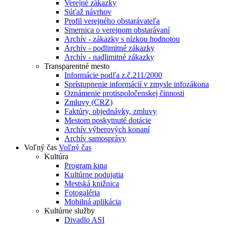
Verejné zákazky
Súťaž návrhov
Profil verejného obstarávateľa
Smernica o verejnom obstarávaní
Archív - zákazky s nízkou hodnotou
Archív - podlimitné zákazky
Archív - nadlimitné zákazky
Transparentné mesto
Informácie podľa z.č.211/2000
Sprístupnenie informácií v zmysle infozákona
Oznámenie protispoločenskej činnosti
Zmluvy (CRZ)
Faktúry, objednávky, zmluvy
Mestom poskytnuté dotácie
Archív výberových konaní
Archív samosprávy
Voľný čas
Voľný čas
Kultúra
Program kina
Kultúrne podujatia
Mestská knižnica
Fotogaléria
Mobilná aplikácia
Kultúrne služby
Divadlo ASI