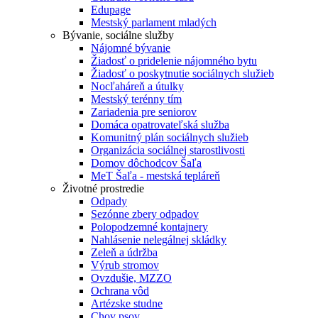
Edupage
Mestský parlament mladých
Bývanie, sociálne služby
Nájomné bývanie
Žiadosť o pridelenie nájomného bytu
Žiadosť o poskytnutie sociálnych služieb
Nocľaháreň a útulky
Mestský terénny tím
Zariadenia pre seniorov
Domáca opatrovateľská služba
Komunitný plán sociálnych služieb
Organizácia sociálnej starostlivosti
Domov dôchodcov Šaľa
MeT Šaľa - mestská tepláreň
Životné prostredie
Odpady
Sezónne zbery odpadov
Polopodzemné kontajnery
Nahlásenie nelegálnej skládky
Zeleň a údržba
Výrub stromov
Ovzdušie, MZZO
Ochrana vôd
Artézske studne
Chov psov