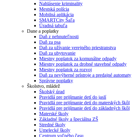
Nahlásenie kriminality
Mestská polícia
Mobilná aplikácia
SMARTCity Šaľa
Úradná tabuľa
Dane a poplatky
Daň z nehnuteľnosti
Daň za psa
Daň za užívanie verejného priestranstva
Daň za ubytovanie
Miestny poplatok za komunálne odpady
Miestny poplatok za drobné stavebné odpady
Miestny poplatok za rozvoj
Daň za nevýherné prístroje a predajné automaty
Správne poplatky
Školstvo, mládež
Školský úrad
Pravidlá pre prijímanie detí do jaslí
Pravidlá pre prijímanie detí do materských škôl
Pravidlá pre prijímanie detí do základných škôl
Materské školy
Základné školy a špeciálna ZŠ
Stredné školy
Umelecké školy
Centrum voľného času