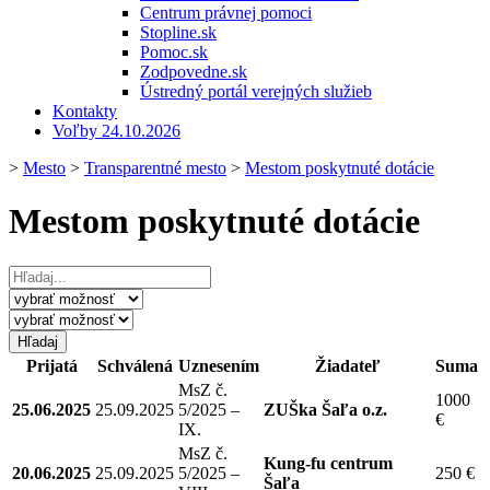
Centrum právnej pomoci
Stopline.sk
Pomoc.sk
Zodpovedne.sk
Ústredný portál verejných služieb
Kontakty
Voľby 24.10.2026
>
Mesto
>
Transparentné mesto
>
Mestom poskytnuté dotácie
Mestom poskytnuté dotácie
Prijatá
Schválená
Uznesením
Žiadateľ
Suma
MsZ č.
1000
25.06.2025
25.09.2025
5/2025 –
ZUŠka Šaľa o.z.
€
IX.
MsZ č.
Kung-fu centrum
20.06.2025
25.09.2025
5/2025 –
250 €
Šaľa