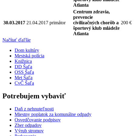
Atlanta
Centrum zdravia,
prevencie
30.03.2017
21.04.2017
primátor
civilizačných chorôb a
200 €
športový klub mládeže
Atlanta
Načítať ďaľšie
Dom kultúry
Mestská polícia
Knižnica
DD Šaľa
OSS Šaľa
Met Šaľa
CvČ Šaľa
Potrebujem vybaviť
Daň z nehnuteľnosti
Miestny poplatok za komunálne odpady
Osvedčovanie podpisov
Zber odpadov
Výrub stromov