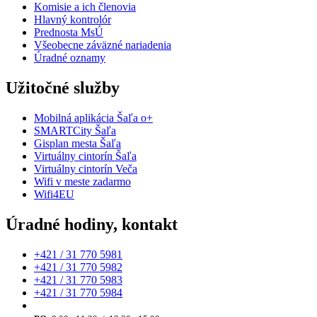
Komisie a ich členovia
Hlavný kontrolór
Prednosta MsÚ
Všeobecne záväzné nariadenia
Úradné oznamy
Užitočné služby
Mobilná aplikácia Šaľa o+
SMARTCity Šaľa
Gisplan mesta Šaľa
Virtuálny cintorín Šaľa
Virtuálny cintorín Veča
Wifi v meste zadarmo
Wifi4EU
Úradné hodiny, kontakt
+421 / 31 770 5981
+421 / 31 770 5982
+421 / 31 770 5983
+421 / 31 770 5984