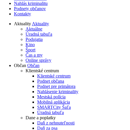
Nahlás kriminalitu
Podnety občanov
Kontakty
Aktuality
Aktuality
Aktuálne
Úradná tabuľa
Podujatia
Kino
Šport
Čas a my
Online správy
Občan
Občan
Klientské centrum
Klientské centrum
Podnet občana
Podnet pre primátora
Nahlásenie kriminality
Mestská polícia
Mobilná aplikácia
SMARTCity Šaľa
Úradná tabuľa
Dane a poplatky
Daň z nehnuteľnosti
Daň za psa