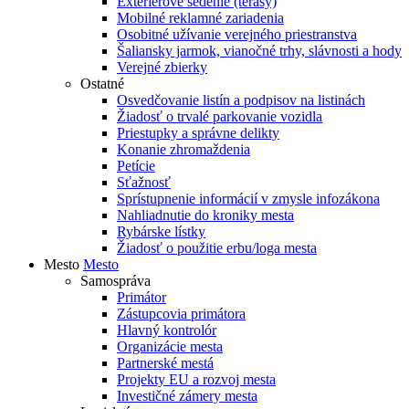
Exteriérové sedenie (terasy)
Mobilné reklamné zariadenia
Osobitné užívanie verejného priestranstva
Šaliansky jarmok, vianočné trhy, slávnosti a hody
Verejné zbierky
Ostatné
Osvedčovanie listín a podpisov na listinách
Žiadosť o trvalé parkovanie vozidla
Priestupky a správne delikty
Konanie zhromaždenia
Petície
Sťažnosť
Sprístupnenie informácií v zmysle infozákona
Nahliadnutie do kroniky mesta
Rybárske lístky
Žiadosť o použitie erbu/loga mesta
Mesto
Mesto
Samospráva
Primátor
Zástupcovia primátora
Hlavný kontrolór
Organizácie mesta
Partnerské mestá
Projekty EU a rozvoj mesta
Investičné zámery mesta