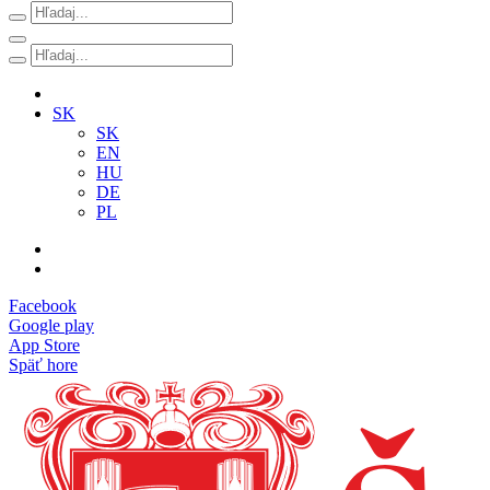
SK
SK
EN
HU
DE
PL
Facebook
Google play
App Store
Späť hore