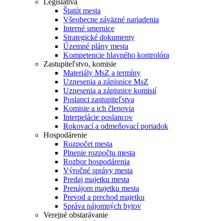
Legislatíva
Štatút mesta
Všeobecne záväzné nariadenia
Interné smernice
Strategické dokumenty
Územné plány mesta
Kompetencie hlavného kontrolóra
Zastupiteľstvo, komisie
Materiály MsZ a termíny
Uznesenia a zápisnice MsZ
Uznesenia a zápisnice komisií
Poslanci zastupiteľstva
Komisie a ich členovia
Interpelácie poslancov
Rokovací a odmeňovací poriadok
Hospodárenie
Rozpočet mesta
Plnenie rozpočtu mesta
Rozbor hospodárenia
Výročné správy mesta
Predaj majetku mesta
Prenájom majetku mesta
Prevod a prechod majetku
Správa nájomných bytov
Verejné obstarávanie