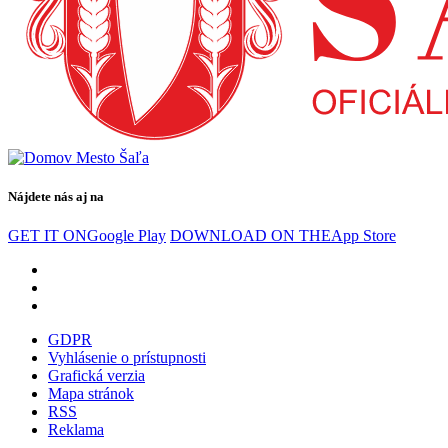
Nájdete nás aj na
GET IT ON
Google Play
DOWNLOAD ON THE
App Store
GDPR
Vyhlásenie o prístupnosti
Grafická verzia
Mapa stránok
RSS
Reklama