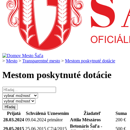
>
Mesto
>
Transparentné mesto
>
Mestom poskytnuté dotácie
Mestom poskytnuté dotácie
Prijatá
Schválená
Uznesením
Žiadateľ
Suma
28.03.2024
09.04.2024
primátor
Attila Mészáros
200 €
Betonáris Šaľa -
29.05.2015
25.06.2015
C7/4/2015
500 €