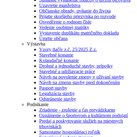
Uzavretie manželstva
Občianske obrady, uvítanie do života
Prijatie skoršieho priezviska po rozvode
Osvedčenie o rodnom čísle
Vedenie osobitnej matriky
Vystavenie duplikátu matričného dokladu
Úmrtie občana
Výstavba
Vzory tlačív z.č. 25/2025 Z.z.
Stavebné konanie
Kolaudačné konanie
Drobné a jednoduché stavby, prípojky
Stavebné a udržiavacie práce
Návrh na povolenie zmeny v užívaní stavby
Návrh na zmenu stavby pred dokončením
Pasport stavby
Legalizácia stavby
Odstránenie stavby
Podnikanie
Zriadenie - zrušenie a čas prevádzkarne
Oznámenie o športovom a kultúrnom podujatí
Predaj a poskytovanie služieb na miestnych
trhoviskách
Samostatne hospodáriaci roľník