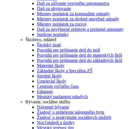
Daň za užívanie verejného priestranstva
Daň za ubytovanie
Miestny poplatok za komunálne odpady
Miestny poplatok za drobné stavebné odpady
Miestny poplatok za rozvoj
Daň za nevýherné prístroje a predajné automaty
Správne poplatky
Školstvo, mládež
Školský úrad
Pravidlá pre prijímanie detí do jaslí
Pravidlá pre prijímanie detí do materských škôl
Pravidlá pre prijímanie detí do základných škôl
Materské školy
Základné školy a špeciálna ZŠ
Stredné školy
Umelecké školy
Centrum voľného času
Edupage
Mestský parlament mladých
Bývanie, sociálne služby
Nájomné bývanie
Žiadosť o pridelenie nájomného bytu
Žiadosť o poskytnutie sociálnych služieb
Nocľaháreň a útulky
Mestský terénny tím