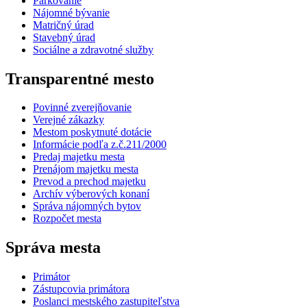
Parkovanie
Nájomné bývanie
Matričný úrad
Stavebný úrad
Sociálne a zdravotné služby
Transparentné mesto
Povinné zverejňovanie
Verejné zákazky
Mestom poskytnuté dotácie
Informácie podľa z.č.211/2000
Predaj majetku mesta
Prenájom majetku mesta
Prevod a prechod majetku
Archív výberových konaní
Správa nájomných bytov
Rozpočet mesta
Správa mesta
Primátor
Zástupcovia primátora
Poslanci mestského zastupiteľstva