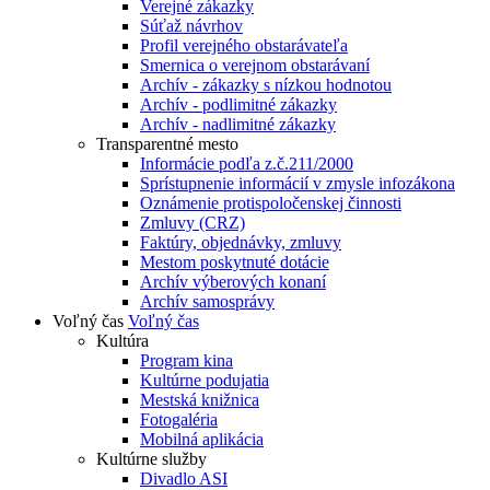
Verejné zákazky
Súťaž návrhov
Profil verejného obstarávateľa
Smernica o verejnom obstarávaní
Archív - zákazky s nízkou hodnotou
Archív - podlimitné zákazky
Archív - nadlimitné zákazky
Transparentné mesto
Informácie podľa z.č.211/2000
Sprístupnenie informácií v zmysle infozákona
Oznámenie protispoločenskej činnosti
Zmluvy (CRZ)
Faktúry, objednávky, zmluvy
Mestom poskytnuté dotácie
Archív výberových konaní
Archív samosprávy
Voľný čas
Voľný čas
Kultúra
Program kina
Kultúrne podujatia
Mestská knižnica
Fotogaléria
Mobilná aplikácia
Kultúrne služby
Divadlo ASI