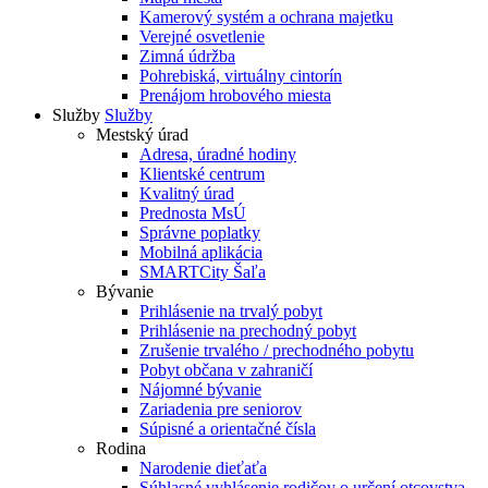
Kamerový systém a ochrana majetku
Verejné osvetlenie
Zimná údržba
Pohrebiská, virtuálny cintorín
Prenájom hrobového miesta
Služby
Služby
Mestský úrad
Adresa, úradné hodiny
Klientské centrum
Kvalitný úrad
Prednosta MsÚ
Správne poplatky
Mobilná aplikácia
SMARTCity Šaľa
Bývanie
Prihlásenie na trvalý pobyt
Prihlásenie na prechodný pobyt
Zrušenie trvalého / prechodného pobytu
Pobyt občana v zahraničí
Nájomné bývanie
Zariadenia pre seniorov
Súpisné a orientačné čísla
Rodina
Narodenie dieťaťa
Súhlasné vyhlásenie rodičov o určení otcovstva