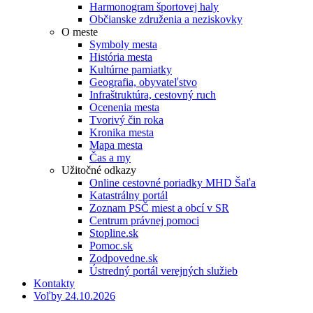
Harmonogram športovej haly
Občianske združenia a neziskovky
O meste
Symboly mesta
História mesta
Kultúrne pamiatky
Geografia, obyvateľstvo
Infraštruktúra, cestovný ruch
Ocenenia mesta
Tvorivý čin roka
Kronika mesta
Mapa mesta
Čas a my
Užitočné odkazy
Online cestovné poriadky MHD Šaľa
Katastrálny portál
Zoznam PSČ miest a obcí v SR
Centrum právnej pomoci
Stopline.sk
Pomoc.sk
Zodpovedne.sk
Ústredný portál verejných služieb
Kontakty
Voľby 24.10.2026