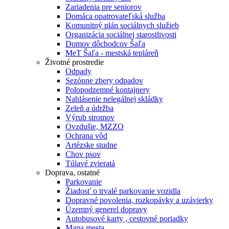
Zariadenia pre seniorov
Domáca opatrovateľská služba
Komunitný plán sociálnych služieb
Organizácia sociálnej starostlivosti
Domov dôchodcov Šaľa
MeT Šaľa - mestská tepláreň
Životné prostredie
Odpady
Sezónne zbery odpadov
Polopodzemné kontajnery
Nahlásenie nelegálnej skládky
Zeleň a údržba
Výrub stromov
Ovzdušie, MZZO
Ochrana vôd
Artézske studne
Chov psov
Túlavé zvieratá
Doprava, ostatné
Parkovanie
Žiadosť o trvalé parkovanie vozidla
Dopravné povolenia, rozkopávky a uzávierky
Územný generel dopravy
Autobusové karty , cestovné poriadky
Mapa mesta