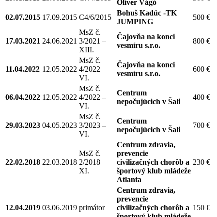
Oliver Vágó
Bohuš Kadúc -TK
02.07.2015
17.09.2015
C4/6/2015
500 €
JUMPING
MsZ č.
Čajovňa na konci
17.03.2021
24.06.2021
3/2021 –
800 €
vesmíru s.r.o.
XIII.
MsZ č.
Čajovňa na konci
11.04.2022
12.05.2022
4/2022 –
600 €
vesmíru s.r.o.
VI.
MsZ č.
Centrum
06.04.2022
12.05.2022
4/2022 –
400 €
nepočujúcich v Šali
VI.
MsZ č.
Centrum
29.03.2023
04.05.2023
3/2023 –
700 €
nepočujúcich v Šali
VI.
Centrum zdravia,
MsZ č.
prevencie
22.02.2018
22.03.2018
2/2018 –
civilizačných chorôb a
230 €
XI.
športový klub mládeže
Atlanta
Centrum zdravia,
prevencie
12.04.2019
03.06.2019
primátor
civilizačných chorôb a
150 €
športový klub mládeže