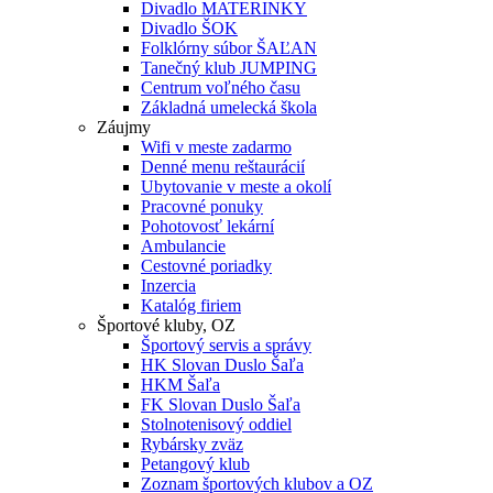
Divadlo MATERINKY
Divadlo ŠOK
Folklórny súbor ŠAĽAN
Tanečný klub JUMPING
Centrum voľného času
Základná umelecká škola
Záujmy
Wifi v meste zadarmo
Denné menu reštaurácií
Ubytovanie v meste a okolí
Pracovné ponuky
Pohotovosť lekární
Ambulancie
Cestovné poriadky
Inzercia
Katalóg firiem
Športové kluby, OZ
Športový servis a správy
HK Slovan Duslo Šaľa
HKM Šaľa
FK Slovan Duslo Šaľa
Stolnotenisový oddiel
Rybársky zväz
Petangový klub
Zoznam športových klubov a OZ