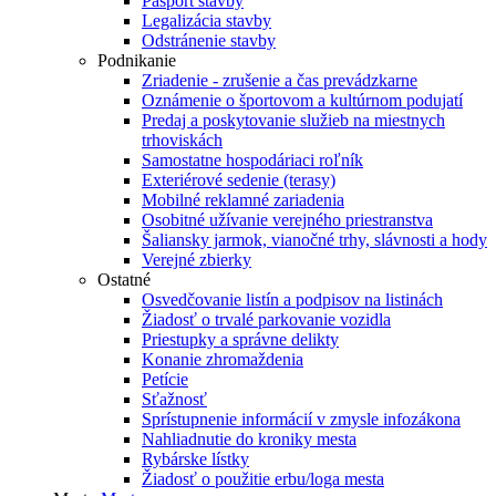
Pasport stavby
Legalizácia stavby
Odstránenie stavby
Podnikanie
Zriadenie - zrušenie a čas prevádzkarne
Oznámenie o športovom a kultúrnom podujatí
Predaj a poskytovanie služieb na miestnych
trhoviskách
Samostatne hospodáriaci roľník
Exteriérové sedenie (terasy)
Mobilné reklamné zariadenia
Osobitné užívanie verejného priestranstva
Šaliansky jarmok, vianočné trhy, slávnosti a hody
Verejné zbierky
Ostatné
Osvedčovanie listín a podpisov na listinách
Žiadosť o trvalé parkovanie vozidla
Priestupky a správne delikty
Konanie zhromaždenia
Petície
Sťažnosť
Sprístupnenie informácií v zmysle infozákona
Nahliadnutie do kroniky mesta
Rybárske lístky
Žiadosť o použitie erbu/loga mesta