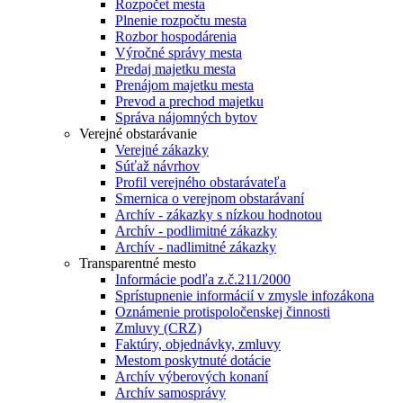
Rozpočet mesta
Plnenie rozpočtu mesta
Rozbor hospodárenia
Výročné správy mesta
Predaj majetku mesta
Prenájom majetku mesta
Prevod a prechod majetku
Správa nájomných bytov
Verejné obstarávanie
Verejné zákazky
Súťaž návrhov
Profil verejného obstarávateľa
Smernica o verejnom obstarávaní
Archív - zákazky s nízkou hodnotou
Archív - podlimitné zákazky
Archív - nadlimitné zákazky
Transparentné mesto
Informácie podľa z.č.211/2000
Sprístupnenie informácií v zmysle infozákona
Oznámenie protispoločenskej činnosti
Zmluvy (CRZ)
Faktúry, objednávky, zmluvy
Mestom poskytnuté dotácie
Archív výberových konaní
Archív samosprávy