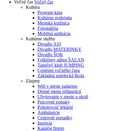
Voľný čas
Voľný čas
Kultúra
Program kina
Kultúrne podujatia
Mestská knižnica
Fotogaléria
Mobilná aplikácia
Kultúrne služby
Divadlo ASI
Divadlo MATERINKY
Divadlo ŠOK
Folklórny súbor ŠAĽAN
Tanečný klub JUMPING
Centrum voľného času
Základná umelecká škola
Záujmy
Wifi v meste zadarmo
Denné menu reštaurácií
Ubytovanie v meste a okolí
Pracovné ponuky
Pohotovosť lekární
Ambulancie
Cestovné poriadky
Inzercia
Katalóg firiem