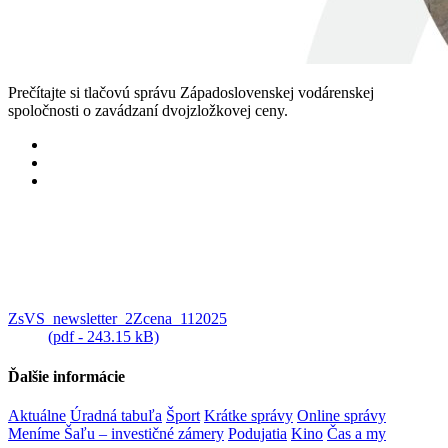
Prečítajte si tlačovú správu Západoslovenskej vodárenskej
spoločnosti o zavádzaní dvojzložkovej ceny.
ZsVS_newsletter_2Zcena_112025
(pdf - 243.15 kB)
Ďalšie informácie
Aktuálne
Úradná tabuľa
Šport
Krátke správy
Online správy
Meníme Šaľu – investičné zámery
Podujatia
Kino
Čas a my