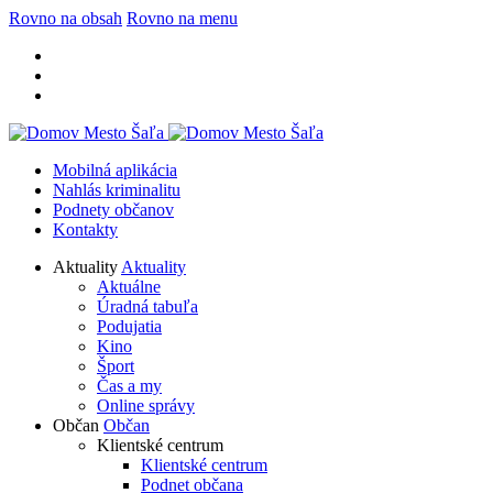
Rovno na obsah
Rovno na menu
Mobilná aplikácia
Nahlás kriminalitu
Podnety občanov
Kontakty
Aktuality
Aktuality
Aktuálne
Úradná tabuľa
Podujatia
Kino
Šport
Čas a my
Online správy
Občan
Občan
Klientské centrum
Klientské centrum
Podnet občana