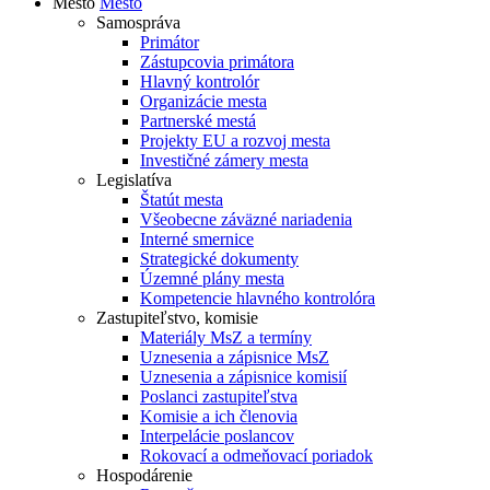
Mesto
Mesto
Samospráva
Primátor
Zástupcovia primátora
Hlavný kontrolór
Organizácie mesta
Partnerské mestá
Projekty EU a rozvoj mesta
Investičné zámery mesta
Legislatíva
Štatút mesta
Všeobecne záväzné nariadenia
Interné smernice
Strategické dokumenty
Územné plány mesta
Kompetencie hlavného kontrolóra
Zastupiteľstvo, komisie
Materiály MsZ a termíny
Uznesenia a zápisnice MsZ
Uznesenia a zápisnice komisií
Poslanci zastupiteľstva
Komisie a ich členovia
Interpelácie poslancov
Rokovací a odmeňovací poriadok
Hospodárenie