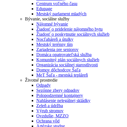
Centrum voľného času
Edupage
Mestský parlament mladých
Bývanie, sociálne služby
Nájomné bývanie
Žiadosť o pridelenie nájomného bytu
Žiadosť o poskytnutie sociálnych služieb
Nocľaháreň a útulky
Mestský terénny tím
Zariadenia pre seniorov
Domáca opatrovateľská služba
Komunitný plán sociálnych služieb
Organizácia sociálnej starostlivosti
Domov dôchodcov Šaľa
MeT Šaľa - mestská tepláreň
Životné prostredie
Odpady
Sezónne zbery odpadov
Polopodzemné kontajnery
Nahlásenie nelegálnej skládky
Zeleň a údržba
Výrub stromov
Ovzdušie, MZZO
Ochrana vôd
Artézske studne