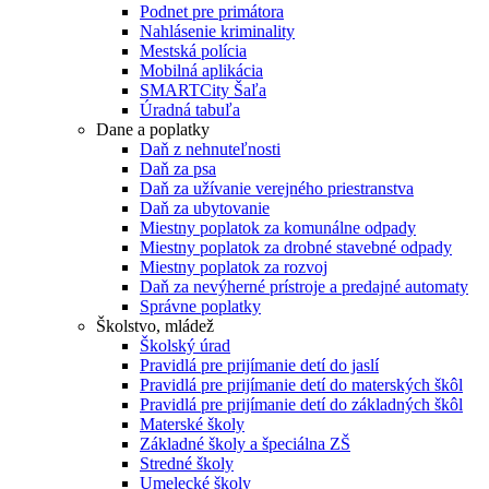
Podnet pre primátora
Nahlásenie kriminality
Mestská polícia
Mobilná aplikácia
SMARTCity Šaľa
Úradná tabuľa
Dane a poplatky
Daň z nehnuteľnosti
Daň za psa
Daň za užívanie verejného priestranstva
Daň za ubytovanie
Miestny poplatok za komunálne odpady
Miestny poplatok za drobné stavebné odpady
Miestny poplatok za rozvoj
Daň za nevýherné prístroje a predajné automaty
Správne poplatky
Školstvo, mládež
Školský úrad
Pravidlá pre prijímanie detí do jaslí
Pravidlá pre prijímanie detí do materských škôl
Pravidlá pre prijímanie detí do základných škôl
Materské školy
Základné školy a špeciálna ZŠ
Stredné školy
Umelecké školy