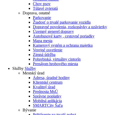
Chov psov
Túlavé zvieratá
Doprava, ostatné
Parkovanie
Žiadosť o trvalé parkovanie vozidla
Dopravné povolenia, rozkopávky a uzávierky
Územný generel dopravy
Autobusové karty , cestovné poriadky
Mapa mesta
Kamerový systém a ochrana majetku
Verejné osvetlenie
Zimná údržba
Pohrebiská, virtuálny cintorín
Prenájom hrobového miesta
Služby
Služby
Mestský úrad
Adresa, úradné hodiny
Klientské centrum
Kvalitný úrad
Prednosta MsÚ
Správne poplatky
Mobilná aplikácia
SMARTCity Šaľa
Bývanie
Prihlásenie na trvalý pobyt