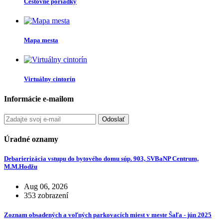
Cestovné poriadky
Mapa mesta
Virtuálny cintorín
Informácie e-mailom
Odoslať
Úradné oznamy
Debarierizácia vstupu do bytového domu súp. 903, SVBaNP Centrum,
M.M.Hodžu
Aug 06, 2026
353 zobrazení
Zoznam obsadených a voľných parkovacích miest v meste Šaľa - jún 2025