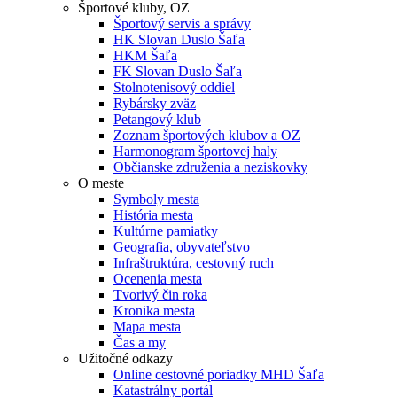
Športové kluby, OZ
Športový servis a správy
HK Slovan Duslo Šaľa
HKM Šaľa
FK Slovan Duslo Šaľa
Stolnotenisový oddiel
Rybársky zväz
Petangový klub
Zoznam športových klubov a OZ
Harmonogram športovej haly
Občianske združenia a neziskovky
O meste
Symboly mesta
História mesta
Kultúrne pamiatky
Geografia, obyvateľstvo
Infraštruktúra, cestovný ruch
Ocenenia mesta
Tvorivý čin roka
Kronika mesta
Mapa mesta
Čas a my
Užitočné odkazy
Online cestovné poriadky MHD Šaľa
Katastrálny portál