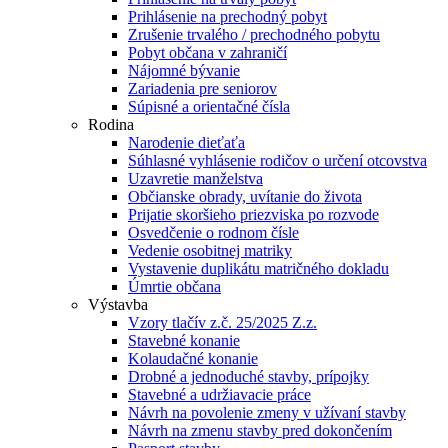
Prihlásenie na prechodný pobyt
Zrušenie trvalého / prechodného pobytu
Pobyt občana v zahraničí
Nájomné bývanie
Zariadenia pre seniorov
Súpisné a orientačné čísla
Rodina
Narodenie dieťaťa
Súhlasné vyhlásenie rodičov o určení otcovstva
Uzavretie manželstva
Občianske obrady, uvítanie do života
Prijatie skoršieho priezviska po rozvode
Osvedčenie o rodnom čísle
Vedenie osobitnej matriky
Vystavenie duplikátu matričného dokladu
Úmrtie občana
Výstavba
Vzory tlačív z.č. 25/2025 Z.z.
Stavebné konanie
Kolaudačné konanie
Drobné a jednoduché stavby, prípojky
Stavebné a udržiavacie práce
Návrh na povolenie zmeny v užívaní stavby
Návrh na zmenu stavby pred dokončením