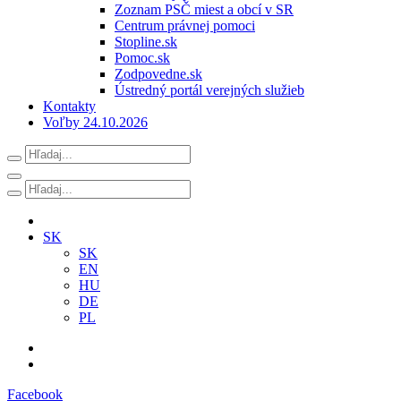
Zoznam PSČ miest a obcí v SR
Centrum právnej pomoci
Stopline.sk
Pomoc.sk
Zodpovedne.sk
Ústredný portál verejných služieb
Kontakty
Voľby 24.10.2026
SK
SK
EN
HU
DE
PL
Facebook