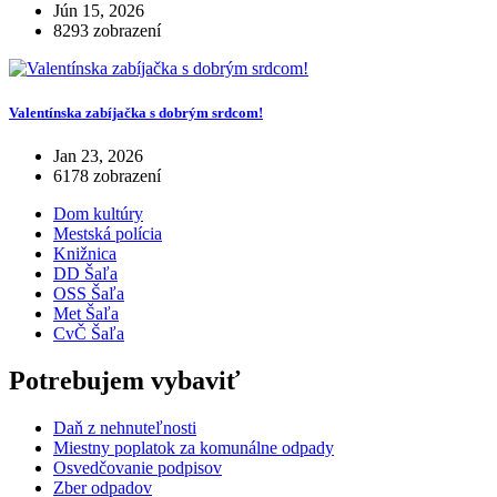
Jún 15, 2026
8293 zobrazení
Valentínska zabíjačka s dobrým srdcom!
Jan 23, 2026
6178 zobrazení
Dom kultúry
Mestská polícia
Knižnica
DD Šaľa
OSS Šaľa
Met Šaľa
CvČ Šaľa
Potrebujem vybaviť
Daň z nehnuteľnosti
Miestny poplatok za komunálne odpady
Osvedčovanie podpisov
Zber odpadov