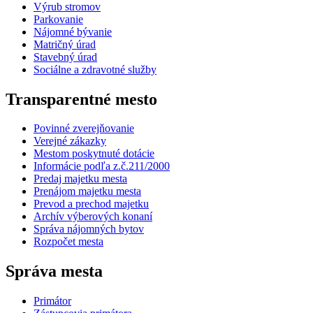
Výrub stromov
Parkovanie
Nájomné bývanie
Matričný úrad
Stavebný úrad
Sociálne a zdravotné služby
Transparentné mesto
Povinné zverejňovanie
Verejné zákazky
Mestom poskytnuté dotácie
Informácie podľa z.č.211/2000
Predaj majetku mesta
Prenájom majetku mesta
Prevod a prechod majetku
Archív výberových konaní
Správa nájomných bytov
Rozpočet mesta
Správa mesta
Primátor