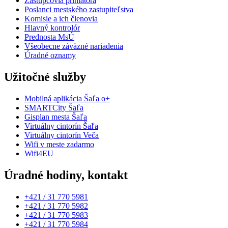
Zástupcovia primátora
Poslanci mestského zastupiteľstva
Komisie a ich členovia
Hlavný kontrolór
Prednosta MsÚ
Všeobecne záväzné nariadenia
Úradné oznamy
Užitočné služby
Mobilná aplikácia Šaľa o+
SMARTCity Šaľa
Gisplan mesta Šaľa
Virtuálny cintorín Šaľa
Virtuálny cintorín Veča
Wifi v meste zadarmo
Wifi4EU
Úradné hodiny, kontakt
+421 / 31 770 5981
+421 / 31 770 5982
+421 / 31 770 5983
+421 / 31 770 5984