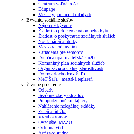
Centrum voľného času
Edupage
Mestský parlament mladých
Bývanie, sociálne služby
Nájomné bývanie
Žiadosť o pridelenie nájomného bytu
Žiadosť o poskytnutie sociálnych služieb
Nocľaháreň a útulky
Mestský terénny tím
Zariadenia pre seniorov
Domáca opatrovateľská služba
Komunitný plán sociálnych služieb
Organizácia sociálnej starostlivosti
Domov dôchodcov Šaľa
MeT Šaľa - mestská tepláreň
Životné prostredie
Odpady
Sezónne zbery odpadov
Polopodzemné kontajnery
Nahlásenie nelegálnej skládky
Zeleň a údržba
Výrub stromov
Ovzdušie, MZZO
Ochrana vôd
Artézske studne