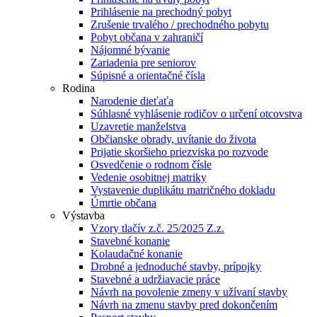
Prihlásenie na prechodný pobyt
Zrušenie trvalého / prechodného pobytu
Pobyt občana v zahraničí
Nájomné bývanie
Zariadenia pre seniorov
Súpisné a orientačné čísla
Rodina
Narodenie dieťaťa
Súhlasné vyhlásenie rodičov o určení otcovstva
Uzavretie manželstva
Občianske obrady, uvítanie do života
Prijatie skoršieho priezviska po rozvode
Osvedčenie o rodnom čísle
Vedenie osobitnej matriky
Vystavenie duplikátu matričného dokladu
Úmrtie občana
Výstavba
Vzory tlačív z.č. 25/2025 Z.z.
Stavebné konanie
Kolaudačné konanie
Drobné a jednoduché stavby, prípojky
Stavebné a udržiavacie práce
Návrh na povolenie zmeny v užívaní stavby
Návrh na zmenu stavby pred dokončením