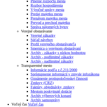
Plnenie rozpočtu mesta
Rozbor hospodárenia
Výročné správy mesta
Predaj majetku mesta
Prenájom majetku mesta
Prevod a prechod majetku
Správa nájomných bytov
Verejné obstarávanie
Verejné zákazky
Súťaž návrhov
Profil verejného obstarávateľa
Smernica o verejnom obstarávaní
Archív - zákazky s nízkou hodnotou
Archív - podlimitné zákazky
Archív - nadlimitné zákazky
Transparentné mesto
Informácie podľa z.č.211/2000
Sprístupnenie informácií v zmysle infozákona
Oznámenie protispoločenskej činnosti
Zmluvy (CRZ)
Faktúry, objednávky, zmluvy
Mestom poskytnuté dotácie
Archív výberových konaní
Archív samosprávy
Voľný čas
Voľný čas