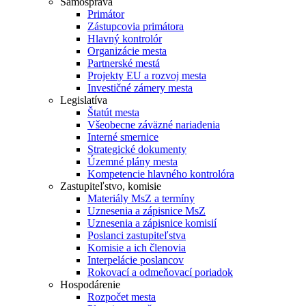
Samospráva
Primátor
Zástupcovia primátora
Hlavný kontrolór
Organizácie mesta
Partnerské mestá
Projekty EU a rozvoj mesta
Investičné zámery mesta
Legislatíva
Štatút mesta
Všeobecne záväzné nariadenia
Interné smernice
Strategické dokumenty
Územné plány mesta
Kompetencie hlavného kontrolóra
Zastupiteľstvo, komisie
Materiály MsZ a termíny
Uznesenia a zápisnice MsZ
Uznesenia a zápisnice komisií
Poslanci zastupiteľstva
Komisie a ich členovia
Interpelácie poslancov
Rokovací a odmeňovací poriadok
Hospodárenie
Rozpočet mesta