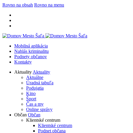
Rovno na obsah
Rovno na menu
Mobilná aplikácia
Nahlás kriminalitu
Podnety občanov
Kontakty
Aktuality
Aktuality
Aktuálne
Úradná tabuľa
Podujatia
Kino
Šport
Čas a my
Online správy
Občan
Občan
Klientské centrum
Klientské centrum
Podnet občana