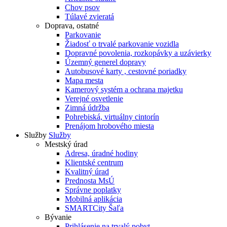
Chov psov
Túlavé zvieratá
Doprava, ostatné
Parkovanie
Žiadosť o trvalé parkovanie vozidla
Dopravné povolenia, rozkopávky a uzávierky
Územný generel dopravy
Autobusové karty , cestovné poriadky
Mapa mesta
Kamerový systém a ochrana majetku
Verejné osvetlenie
Zimná údržba
Pohrebiská, virtuálny cintorín
Prenájom hrobového miesta
Služby
Služby
Mestský úrad
Adresa, úradné hodiny
Klientské centrum
Kvalitný úrad
Prednosta MsÚ
Správne poplatky
Mobilná aplikácia
SMARTCity Šaľa
Bývanie
Prihlásenie na trvalý pobyt