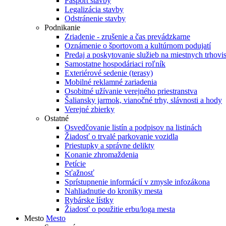
Pasport stavby
Legalizácia stavby
Odstránenie stavby
Podnikanie
Zriadenie - zrušenie a čas prevádzkarne
Oznámenie o športovom a kultúrnom podujatí
Predaj a poskytovanie služieb na miestnych trhovi
Samostatne hospodáriaci roľník
Exteriérové sedenie (terasy)
Mobilné reklamné zariadenia
Osobitné užívanie verejného priestranstva
Šaliansky jarmok, vianočné trhy, slávnosti a hody
Verejné zbierky
Ostatné
Osvedčovanie listín a podpisov na listinách
Žiadosť o trvalé parkovanie vozidla
Priestupky a správne delikty
Konanie zhromaždenia
Petície
Sťažnosť
Sprístupnenie informácií v zmysle infozákona
Nahliadnutie do kroniky mesta
Rybárske lístky
Žiadosť o použitie erbu/loga mesta
Mesto
Mesto