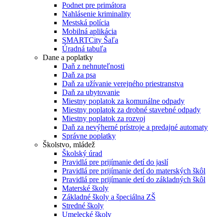
Podnet pre primátora
Nahlásenie kriminality
Mestská polícia
Mobilná aplikácia
SMARTCity Šaľa
Úradná tabuľa
Dane a poplatky
Daň z nehnuteľnosti
Daň za psa
Daň za užívanie verejného priestranstva
Daň za ubytovanie
Miestny poplatok za komunálne odpady
Miestny poplatok za drobné stavebné odpady
Miestny poplatok za rozvoj
Daň za nevýherné prístroje a predajné automaty
Správne poplatky
Školstvo, mládež
Školský úrad
Pravidlá pre prijímanie detí do jaslí
Pravidlá pre prijímanie detí do materských škôl
Pravidlá pre prijímanie detí do základných škôl
Materské školy
Základné školy a špeciálna ZŠ
Stredné školy
Umelecké školy