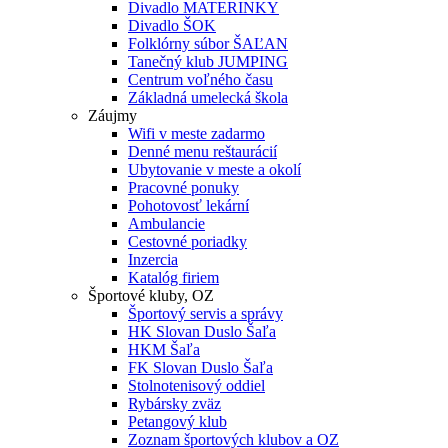
Divadlo MATERINKY
Divadlo ŠOK
Folklórny súbor ŠAĽAN
Tanečný klub JUMPING
Centrum voľného času
Základná umelecká škola
Záujmy
Wifi v meste zadarmo
Denné menu reštaurácií
Ubytovanie v meste a okolí
Pracovné ponuky
Pohotovosť lekární
Ambulancie
Cestovné poriadky
Inzercia
Katalóg firiem
Športové kluby, OZ
Športový servis a správy
HK Slovan Duslo Šaľa
HKM Šaľa
FK Slovan Duslo Šaľa
Stolnotenisový oddiel
Rybársky zväz
Petangový klub
Zoznam športových klubov a OZ