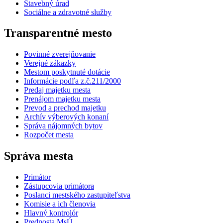
Stavebný úrad
Sociálne a zdravotné služby
Transparentné mesto
Povinné zverejňovanie
Verejné zákazky
Mestom poskytnuté dotácie
Informácie podľa z.č.211/2000
Predaj majetku mesta
Prenájom majetku mesta
Prevod a prechod majetku
Archív výberových konaní
Správa nájomných bytov
Rozpočet mesta
Správa mesta
Primátor
Zástupcovia primátora
Poslanci mestského zastupiteľstva
Komisie a ich členovia
Hlavný kontrolór
Prednosta MsÚ