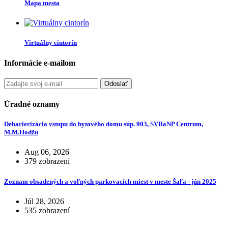
Mapa mesta
Virtuálny cintorín
Informácie e-mailom
Odoslať
Úradné oznamy
Debarierizácia vstupu do bytového domu súp. 903, SVBaNP Centrum,
M.M.Hodžu
Aug 06, 2026
379 zobrazení
Zoznam obsadených a voľných parkovacích miest v meste Šaľa - jún 2025
Júl 28, 2026
535 zobrazení