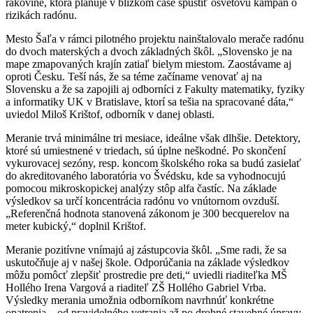
rakovine, ktorá plánuje v blízkom čase spustiť osvetovú kampaň o
rizikách radónu.
Mesto Šaľa v rámci pilotného projektu nainštalovalo merače radónu
do dvoch materských a dvoch základných škôl. „Slovensko je na
mape zmapovaných krajín zatiaľ bielym miestom. Zaostávame aj
oproti Česku. Teší nás, že sa téme začíname venovať aj na
Slovensku a že sa zapojili aj odborníci z Fakulty matematiky, fyziky
a informatiky UK v Bratislave, ktorí sa tešia na spracované dáta,“
uviedol Miloš Krištof, odborník v danej oblasti.
Meranie trvá minimálne tri mesiace, ideálne však dlhšie. Detektory,
ktoré sú umiestnené v triedach, sú úplne neškodné. Po skončení
vykurovacej sezóny, resp. koncom školského roka sa budú zasielať
do akreditovaného laboratória vo Švédsku, kde sa vyhodnocujú
pomocou mikroskopickej analýzy stôp alfa častíc. Na základe
výsledkov sa určí koncentrácia radónu vo vnútornom ovzduší.
„Referenčná hodnota stanovená zákonom je 300 becquerelov na
meter kubický,“ doplnil Krištof.
Meranie pozitívne vnímajú aj zástupcovia škôl. „Sme radi, že sa
uskutočňuje aj v našej škole. Odporúčania na základe výsledkov
môžu pomôcť zlepšiť prostredie pre deti,“ uviedli riaditeľka MŠ
Hollého Irena Vargová a riaditeľ ZŠ Hollého Gabriel Vrba.
Výsledky merania umožnia odborníkom navrhnúť konkrétne
opatrenia – od pravidelného vetrania až po drobné stavebné úpravy