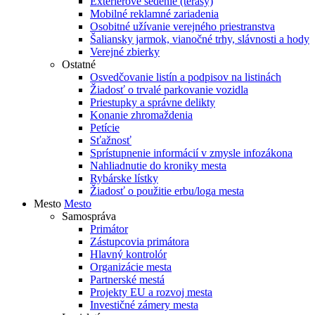
Exteriérové sedenie (terasy)
Mobilné reklamné zariadenia
Osobitné užívanie verejného priestranstva
Šaliansky jarmok, vianočné trhy, slávnosti a hody
Verejné zbierky
Ostatné
Osvedčovanie listín a podpisov na listinách
Žiadosť o trvalé parkovanie vozidla
Priestupky a správne delikty
Konanie zhromaždenia
Petície
Sťažnosť
Sprístupnenie informácií v zmysle infozákona
Nahliadnutie do kroniky mesta
Rybárske lístky
Žiadosť o použitie erbu/loga mesta
Mesto
Mesto
Samospráva
Primátor
Zástupcovia primátora
Hlavný kontrolór
Organizácie mesta
Partnerské mestá
Projekty EU a rozvoj mesta
Investičné zámery mesta