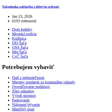
Valentínska zabíjačka s dobrým srdcom!
Jan 23, 2026
6193 zobrazení
Dom kultúry
Mestská polícia
Knižnica
DD Šaľa
OSS Šaľa
Met Šaľa
CvČ Šaľa
Potrebujem vybaviť
Daň z nehnuteľnosti
Miestny poplatok za komunálne odpady
Osvedčovanie podpisov
Zber odpadov
Výrub stromov
Parkovanie
Nájomné bývanie
Matričný úrad