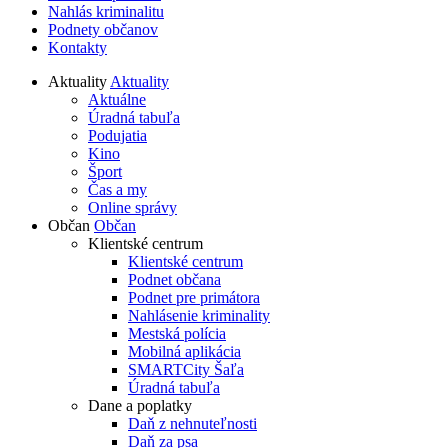
Nahlás kriminalitu
Podnety občanov
Kontakty
Aktuality
Aktuality
Aktuálne
Úradná tabuľa
Podujatia
Kino
Šport
Čas a my
Online správy
Občan
Občan
Klientské centrum
Klientské centrum
Podnet občana
Podnet pre primátora
Nahlásenie kriminality
Mestská polícia
Mobilná aplikácia
SMARTCity Šaľa
Úradná tabuľa
Dane a poplatky
Daň z nehnuteľnosti
Daň za psa