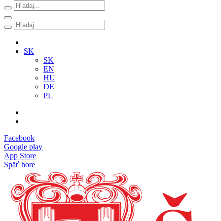
SK
SK
EN
HU
DE
PL
Facebook
Google play
App Store
Späť hore