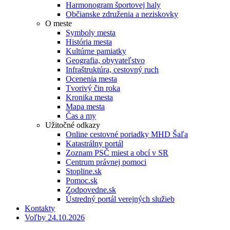
Harmonogram športovej haly
Občianske združenia a neziskovky
O meste
Symboly mesta
História mesta
Kultúrne pamiatky
Geografia, obyvateľstvo
Infraštruktúra, cestovný ruch
Ocenenia mesta
Tvorivý čin roka
Kronika mesta
Mapa mesta
Čas a my
Užitočné odkazy
Online cestovné poriadky MHD Šaľa
Katastrálny portál
Zoznam PSČ miest a obcí v SR
Centrum právnej pomoci
Stopline.sk
Pomoc.sk
Zodpovedne.sk
Ústredný portál verejných služieb
Kontakty
Voľby 24.10.2026