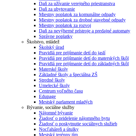
Daň za užívanie verejného priestranstva
Daň za ubytovanie
Miestny poplatok za komunálne odpady
Miestny poplatok za drobné stavebné odpady
Miestny poplatok za rozvoj
Daň za nevýherné prístroje a predajné automaty
Správne poplatky
Školstvo, mládež
Školský úrad
Pravidlá pre prijímanie detí do jaslí
Pravidlá pre prijímanie detí do materských škôl
Pravidlá pre prijímanie detí do základných škôl
Materské školy
Základné školy a špeciálna ZŠ
Stredné školy
Umelecké školy
Centrum voľného času
Edupage
Mestský parlament mladých
Bývanie, sociálne služby
Nájomné bývanie
Žiadosť o pridelenie nájomného bytu
Žiadosť o poskytnutie sociálnych služieb
Nocľaháreň a útulky
Mestský terénny tím