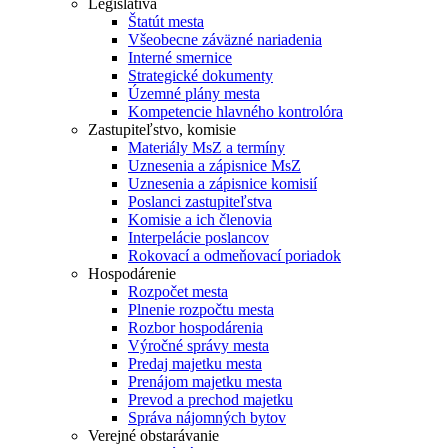
Legislatíva
Štatút mesta
Všeobecne záväzné nariadenia
Interné smernice
Strategické dokumenty
Územné plány mesta
Kompetencie hlavného kontrolóra
Zastupiteľstvo, komisie
Materiály MsZ a termíny
Uznesenia a zápisnice MsZ
Uznesenia a zápisnice komisií
Poslanci zastupiteľstva
Komisie a ich členovia
Interpelácie poslancov
Rokovací a odmeňovací poriadok
Hospodárenie
Rozpočet mesta
Plnenie rozpočtu mesta
Rozbor hospodárenia
Výročné správy mesta
Predaj majetku mesta
Prenájom majetku mesta
Prevod a prechod majetku
Správa nájomných bytov
Verejné obstarávanie