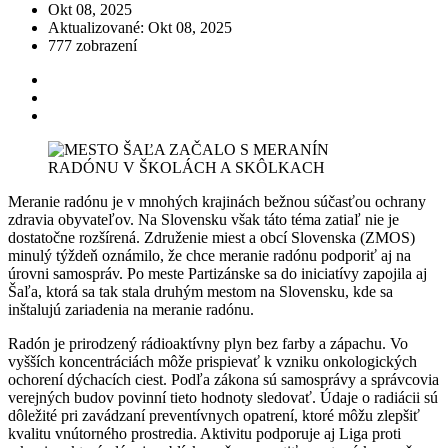
Okt 08, 2025
Aktualizované: Okt 08, 2025
777 zobrazení
Meranie radónu je v mnohých krajinách bežnou súčasťou ochrany
zdravia obyvateľov. Na Slovensku však táto téma zatiaľ nie je
dostatočne rozšírená. Združenie miest a obcí Slovenska (ZMOS)
minulý týždeň oznámilo, že chce meranie radónu podporiť aj na
úrovni samospráv. Po meste Partizánske sa do iniciatívy zapojila aj
Šaľa, ktorá sa tak stala druhým mestom na Slovensku, kde sa
inštalujú zariadenia na meranie radónu.
Radón je prirodzený rádioaktívny plyn bez farby a zápachu. Vo
vyšších koncentráciách môže prispievať k vzniku onkologických
ochorení dýchacích ciest. Podľa zákona sú samosprávy a správcovia
verejných budov povinní tieto hodnoty sledovať. Údaje o radiácii sú
dôležité pri zavádzaní preventívnych opatrení, ktoré môžu zlepšiť
kvalitu vnútorného prostredia. Aktivitu podporuje aj Liga proti