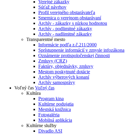
Verejné zákazky
Súťaž návrhov
Profil verejného obstarávateľa
Smernica o verejnom obstarávaní
Archív - zákazky s nízkou hodnotou
Archív - podlimitné zákazky
Archív - nadlimitné zákazky
Transparentné mesto
Informácie podľa z.č.211/2000
Sprístupnenie informácií v zmysle infozákona
Oznámenie protispoločenskej činnosti
Zmluvy (CRZ)
Faktúry, objednávky, zmluvy
Mestom poskytnuté dotácie
Archív výberových konaní
Archív samosprávy
Voľný čas
Voľný čas
Kultúra
Program kina
Kultúrne podujatia
Mestská knižnica
Fotogaléria
Mobilná aplikácia
Kultúrne služby
Divadlo ASI