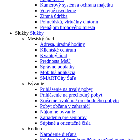
Kamerový systém a ochrana majetku
Verejné osvetlenie
Zimná údržba
Pohrebiská, virtuálny cintorín
Prenájom hrobového miesta
Služby
Služby
Mestský úrad
Adresa, úradné hodiny
Klientské centrum
Kvalitný úrad
Prednosta MsÚ
Správne poplatky
Mobilná aplikácia
SMARTCity Šaľa
Bývanie
Prihlásenie na trvalý pobyt
Prihlásenie na prechodný pobyt
Zrušenie trvalého / prechodného pobytu
Pobyt občana v zahraničí
Nájomné bývanie
Zariadenia pre seniorov
Súpisné a orientačné čísla
Rodina
Narodenie dieťaťa
Súhlasné vyhlásenie rodičov o určení otcovstva