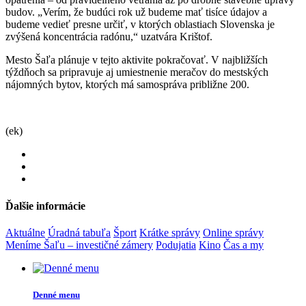
budov. „Verím, že budúci rok už budeme mať tisíce údajov a
budeme vedieť presne určiť, v ktorých oblastiach Slovenska je
zvýšená koncentrácia radónu,“ uzatvára Krištof.
Mesto Šaľa plánuje v tejto aktivite pokračovať. V najbližších
týždňoch sa pripravuje aj umiestnenie meračov do mestských
nájomných bytov, ktorých má samospráva približne 200.
(ek)
Ďalšie informácie
Aktuálne
Úradná tabuľa
Šport
Krátke správy
Online správy
Meníme Šaľu – investičné zámery
Podujatia
Kino
Čas a my
Denné menu