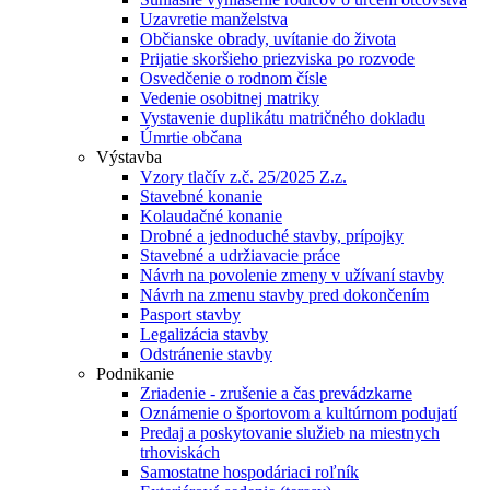
Uzavretie manželstva
Občianske obrady, uvítanie do života
Prijatie skoršieho priezviska po rozvode
Osvedčenie o rodnom čísle
Vedenie osobitnej matriky
Vystavenie duplikátu matričného dokladu
Úmrtie občana
Výstavba
Vzory tlačív z.č. 25/2025 Z.z.
Stavebné konanie
Kolaudačné konanie
Drobné a jednoduché stavby, prípojky
Stavebné a udržiavacie práce
Návrh na povolenie zmeny v užívaní stavby
Návrh na zmenu stavby pred dokončením
Pasport stavby
Legalizácia stavby
Odstránenie stavby
Podnikanie
Zriadenie - zrušenie a čas prevádzkarne
Oznámenie o športovom a kultúrnom podujatí
Predaj a poskytovanie služieb na miestnych
trhoviskách
Samostatne hospodáriaci roľník