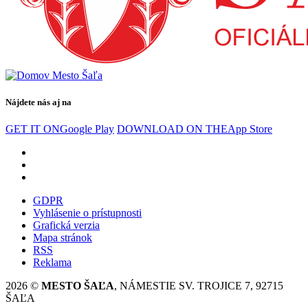
Nájdete nás aj na
GET IT ON
Google Play
DOWNLOAD ON THE
App Store
GDPR
Vyhlásenie o prístupnosti
Grafická verzia
Mapa stránok
RSS
Reklama
2026 ©
MESTO ŠAĽA
, NÁMESTIE SV. TROJICE 7, 92715
ŠAĽA