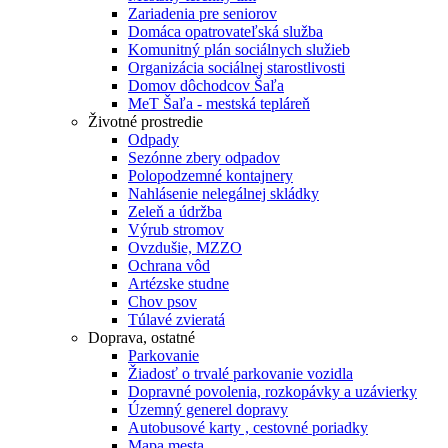
Zariadenia pre seniorov
Domáca opatrovateľská služba
Komunitný plán sociálnych služieb
Organizácia sociálnej starostlivosti
Domov dôchodcov Šaľa
MeT Šaľa - mestská tepláreň
Životné prostredie
Odpady
Sezónne zbery odpadov
Polopodzemné kontajnery
Nahlásenie nelegálnej skládky
Zeleň a údržba
Výrub stromov
Ovzdušie, MZZO
Ochrana vôd
Artézske studne
Chov psov
Túlavé zvieratá
Doprava, ostatné
Parkovanie
Žiadosť o trvalé parkovanie vozidla
Dopravné povolenia, rozkopávky a uzávierky
Územný generel dopravy
Autobusové karty , cestovné poriadky
Mapa mesta