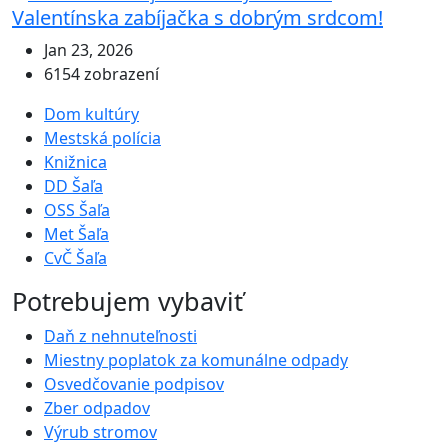
Valentínska zabíjačka s dobrým srdcom!
Jan 23, 2026
6154 zobrazení
Dom kultúry
Mestská polícia
Knižnica
DD Šaľa
OSS Šaľa
Met Šaľa
CvČ Šaľa
Potrebujem vybaviť
Daň z nehnuteľnosti
Miestny poplatok za komunálne odpady
Osvedčovanie podpisov
Zber odpadov
Výrub stromov