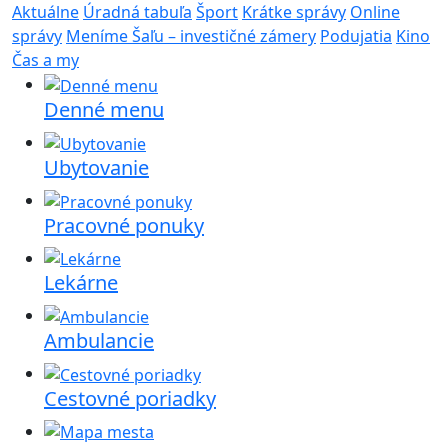
Aktuálne
Úradná tabuľa
Šport
Krátke správy
Online
správy
Meníme Šaľu – investičné zámery
Podujatia
Kino
Čas a my
Denné menu
Ubytovanie
Pracovné ponuky
Lekárne
Ambulancie
Cestovné poriadky