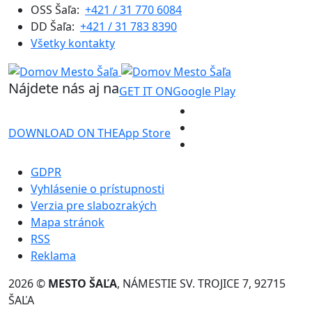
OSS Šaľa:
+421 / 31 770 6084
DD Šaľa:
+421 / 31 783 8390
Všetky kontakty
Nájdete nás aj na
GET IT ON
Google Play
DOWNLOAD ON THE
App Store
GDPR
Vyhlásenie o prístupnosti
Verzia pre slabozrakých
Mapa stránok
RSS
Reklama
2026 ©
MESTO ŠAĽA
, NÁMESTIE SV. TROJICE 7, 92715
ŠAĽA