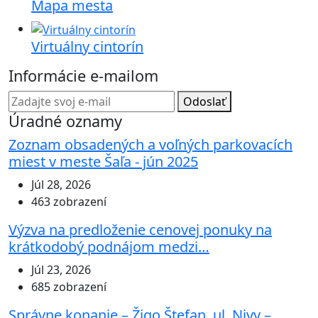
Mapa mesta
Virtuálny cintorín
Informácie e-mailom
Odoslať
Úradné oznamy
Zoznam obsadených a voľných parkovacích
miest v meste Šaľa - jún 2025
Júl 28, 2026
463 zobrazení
Výzva na predloženie cenovej ponuky na
krátkodobý podnájom medzi…
Júl 23, 2026
685 zobrazení
Správne konanie – Žigo Štefan, ul. Nivy –