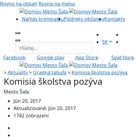
Rovno na obsah
Rovno na menu
Nahlás kriminalitu
Podnety občanov
Kontakty
SK
Facebook
Google play
App Store
Späť hore
>
Aktuality
>
Úradná tabuľa
>
Komisia školstva pozýva
Komisia školstva pozýva
Mesto Šaľa
Jún 20, 2017
Aktualizované: Jún 20, 2017
1742 zobrazení