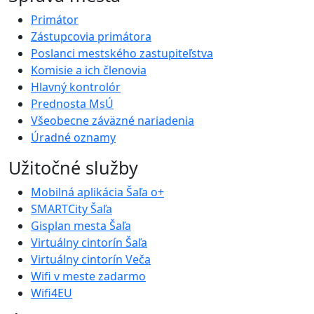
Primátor
Zástupcovia primátora
Poslanci mestského zastupiteľstva
Komisie a ich členovia
Hlavný kontrolór
Prednosta MsÚ
Všeobecne záväzné nariadenia
Úradné oznamy
Užitočné služby
Mobilná aplikácia Šaľa o+
SMARTCity Šaľa
Gisplan mesta Šaľa
Virtuálny cintorín Šaľa
Virtuálny cintorín Veča
Wifi v meste zadarmo
Wifi4EU