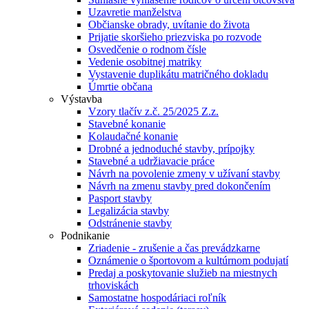
Uzavretie manželstva
Občianske obrady, uvítanie do života
Prijatie skoršieho priezviska po rozvode
Osvedčenie o rodnom čísle
Vedenie osobitnej matriky
Vystavenie duplikátu matričného dokladu
Úmrtie občana
Výstavba
Vzory tlačív z.č. 25/2025 Z.z.
Stavebné konanie
Kolaudačné konanie
Drobné a jednoduché stavby, prípojky
Stavebné a udržiavacie práce
Návrh na povolenie zmeny v užívaní stavby
Návrh na zmenu stavby pred dokončením
Pasport stavby
Legalizácia stavby
Odstránenie stavby
Podnikanie
Zriadenie - zrušenie a čas prevádzkarne
Oznámenie o športovom a kultúrnom podujatí
Predaj a poskytovanie služieb na miestnych
trhoviskách
Samostatne hospodáriaci roľník