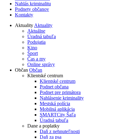
Nahlás kriminalitu
Podnety občanov
Kontakty
Aktuality
Aktuality
Aktuálne
Úradná tabuľa
Podujatia
Kino
Šport
Čas a my
Online správy
Občan
Občan
Klientské centrum
Klientské centrum
Podnet občana
Podnet pre primátora
Nahlásenie kriminality
Mestská polícia
Mobilná aplikácia
SMARTCity Šaľa
Úradná tabuľa
Dane a poplatky
Daň z nehnuteľnosti
Daň za psa