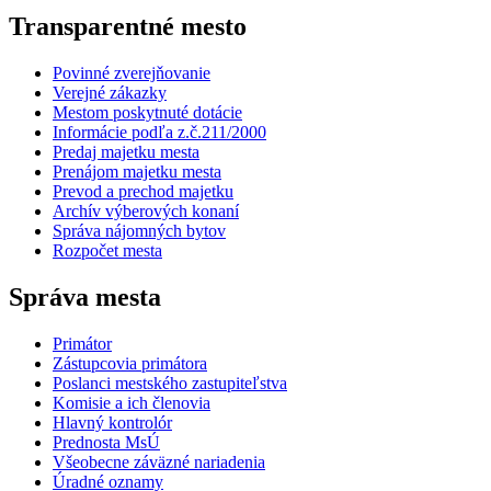
Transparentné mesto
Povinné zverejňovanie
Verejné zákazky
Mestom poskytnuté dotácie
Informácie podľa z.č.211/2000
Predaj majetku mesta
Prenájom majetku mesta
Prevod a prechod majetku
Archív výberových konaní
Správa nájomných bytov
Rozpočet mesta
Správa mesta
Primátor
Zástupcovia primátora
Poslanci mestského zastupiteľstva
Komisie a ich členovia
Hlavný kontrolór
Prednosta MsÚ
Všeobecne záväzné nariadenia
Úradné oznamy