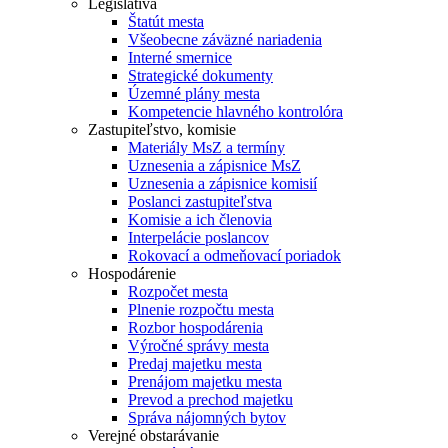
Legislatíva
Štatút mesta
Všeobecne záväzné nariadenia
Interné smernice
Strategické dokumenty
Územné plány mesta
Kompetencie hlavného kontrolóra
Zastupiteľstvo, komisie
Materiály MsZ a termíny
Uznesenia a zápisnice MsZ
Uznesenia a zápisnice komisií
Poslanci zastupiteľstva
Komisie a ich členovia
Interpelácie poslancov
Rokovací a odmeňovací poriadok
Hospodárenie
Rozpočet mesta
Plnenie rozpočtu mesta
Rozbor hospodárenia
Výročné správy mesta
Predaj majetku mesta
Prenájom majetku mesta
Prevod a prechod majetku
Správa nájomných bytov
Verejné obstarávanie