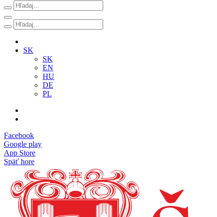
SK
SK
EN
HU
DE
PL
Facebook
Google play
App Store
Späť hore