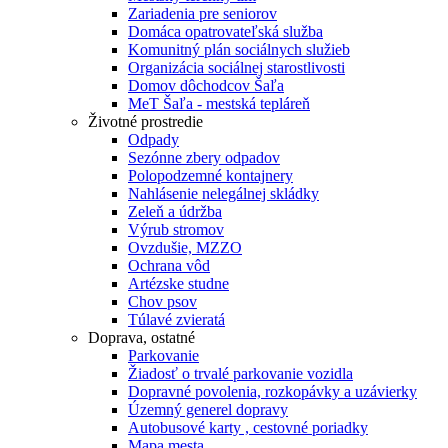
Zariadenia pre seniorov
Domáca opatrovateľská služba
Komunitný plán sociálnych služieb
Organizácia sociálnej starostlivosti
Domov dôchodcov Šaľa
MeT Šaľa - mestská tepláreň
Životné prostredie
Odpady
Sezónne zbery odpadov
Polopodzemné kontajnery
Nahlásenie nelegálnej skládky
Zeleň a údržba
Výrub stromov
Ovzdušie, MZZO
Ochrana vôd
Artézske studne
Chov psov
Túlavé zvieratá
Doprava, ostatné
Parkovanie
Žiadosť o trvalé parkovanie vozidla
Dopravné povolenia, rozkopávky a uzávierky
Územný generel dopravy
Autobusové karty , cestovné poriadky
Mapa mesta