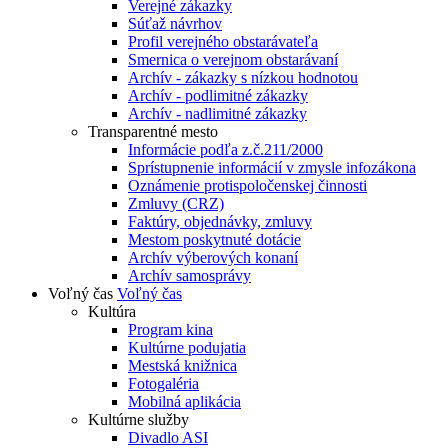
Verejné zákazky
Súťaž návrhov
Profil verejného obstarávateľa
Smernica o verejnom obstarávaní
Archív - zákazky s nízkou hodnotou
Archív - podlimitné zákazky
Archív - nadlimitné zákazky
Transparentné mesto
Informácie podľa z.č.211/2000
Sprístupnenie informácií v zmysle infozákona
Oznámenie protispoločenskej činnosti
Zmluvy (CRZ)
Faktúry, objednávky, zmluvy
Mestom poskytnuté dotácie
Archív výberových konaní
Archív samosprávy
Voľný čas
Voľný čas
Kultúra
Program kina
Kultúrne podujatia
Mestská knižnica
Fotogaléria
Mobilná aplikácia
Kultúrne služby
Divadlo ASI