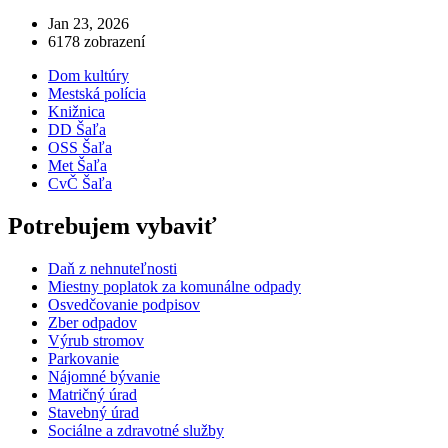
Jan 23, 2026
6178 zobrazení
Dom kultúry
Mestská polícia
Knižnica
DD Šaľa
OSS Šaľa
Met Šaľa
CvČ Šaľa
Potrebujem vybaviť
Daň z nehnuteľnosti
Miestny poplatok za komunálne odpady
Osvedčovanie podpisov
Zber odpadov
Výrub stromov
Parkovanie
Nájomné bývanie
Matričný úrad
Stavebný úrad
Sociálne a zdravotné služby