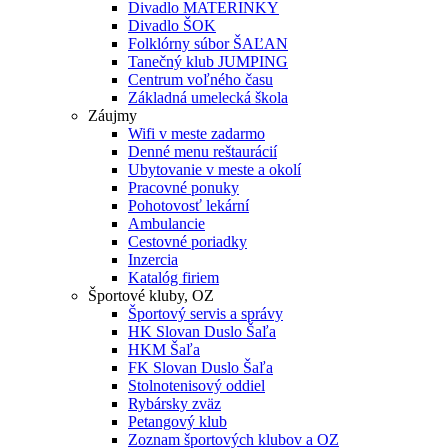
Divadlo MATERINKY
Divadlo ŠOK
Folklórny súbor ŠAĽAN
Tanečný klub JUMPING
Centrum voľného času
Základná umelecká škola
Záujmy
Wifi v meste zadarmo
Denné menu reštaurácií
Ubytovanie v meste a okolí
Pracovné ponuky
Pohotovosť lekární
Ambulancie
Cestovné poriadky
Inzercia
Katalóg firiem
Športové kluby, OZ
Športový servis a správy
HK Slovan Duslo Šaľa
HKM Šaľa
FK Slovan Duslo Šaľa
Stolnotenisový oddiel
Rybársky zväz
Petangový klub
Zoznam športových klubov a OZ