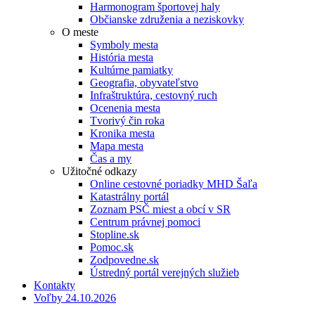
Harmonogram športovej haly
Občianske združenia a neziskovky
O meste
Symboly mesta
História mesta
Kultúrne pamiatky
Geografia, obyvateľstvo
Infraštruktúra, cestovný ruch
Ocenenia mesta
Tvorivý čin roka
Kronika mesta
Mapa mesta
Čas a my
Užitočné odkazy
Online cestovné poriadky MHD Šaľa
Katastrálny portál
Zoznam PSČ miest a obcí v SR
Centrum právnej pomoci
Stopline.sk
Pomoc.sk
Zodpovedne.sk
Ústredný portál verejných služieb
Kontakty
Voľby 24.10.2026