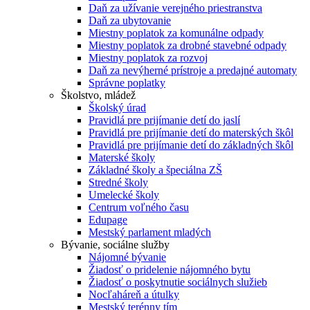
Daň za užívanie verejného priestranstva
Daň za ubytovanie
Miestny poplatok za komunálne odpady
Miestny poplatok za drobné stavebné odpady
Miestny poplatok za rozvoj
Daň za nevýherné prístroje a predajné automaty
Správne poplatky
Školstvo, mládež
Školský úrad
Pravidlá pre prijímanie detí do jaslí
Pravidlá pre prijímanie detí do materských škôl
Pravidlá pre prijímanie detí do základných škôl
Materské školy
Základné školy a špeciálna ZŠ
Stredné školy
Umelecké školy
Centrum voľného času
Edupage
Mestský parlament mladých
Bývanie, sociálne služby
Nájomné bývanie
Žiadosť o pridelenie nájomného bytu
Žiadosť o poskytnutie sociálnych služieb
Nocľaháreň a útulky
Mestský terénny tím