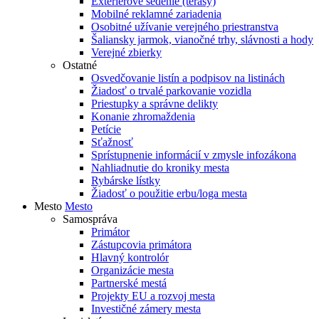
Exteriérové sedenie (terasy)
Mobilné reklamné zariadenia
Osobitné užívanie verejného priestranstva
Šaliansky jarmok, vianočné trhy, slávnosti a hody
Verejné zbierky
Ostatné
Osvedčovanie listín a podpisov na listinách
Žiadosť o trvalé parkovanie vozidla
Priestupky a správne delikty
Konanie zhromaždenia
Petície
Sťažnosť
Sprístupnenie informácií v zmysle infozákona
Nahliadnutie do kroniky mesta
Rybárske lístky
Žiadosť o použitie erbu/loga mesta
Mesto
Mesto
Samospráva
Primátor
Zástupcovia primátora
Hlavný kontrolór
Organizácie mesta
Partnerské mestá
Projekty EU a rozvoj mesta
Investičné zámery mesta