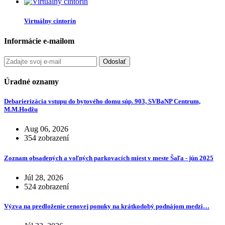
Virtuálny cintorín
Informácie e-mailom
Odoslať
Úradné oznamy
Debarierizácia vstupu do bytového domu súp. 903, SVBaNP Centrum,
M.M.Hodžu
Aug 06, 2026
354 zobrazení
Zoznam obsadených a voľných parkovacích miest v meste Šaľa - jún 2025
Júl 28, 2026
524 zobrazení
Výzva na predloženie cenovej ponuky na krátkodobý podnájom medzi…