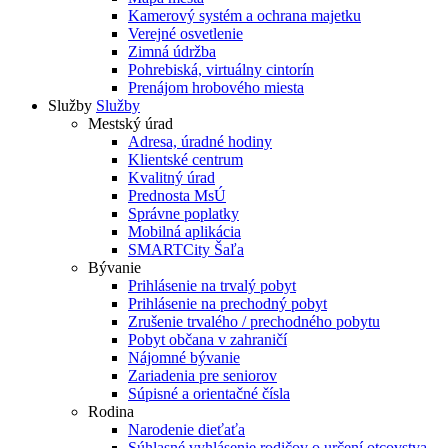
Kamerový systém a ochrana majetku
Verejné osvetlenie
Zimná údržba
Pohrebiská, virtuálny cintorín
Prenájom hrobového miesta
Služby
Služby
Mestský úrad
Adresa, úradné hodiny
Klientské centrum
Kvalitný úrad
Prednosta MsÚ
Správne poplatky
Mobilná aplikácia
SMARTCity Šaľa
Bývanie
Prihlásenie na trvalý pobyt
Prihlásenie na prechodný pobyt
Zrušenie trvalého / prechodného pobytu
Pobyt občana v zahraničí
Nájomné bývanie
Zariadenia pre seniorov
Súpisné a orientačné čísla
Rodina
Narodenie dieťaťa
Súhlasné vyhlásenie rodičov o určení otcovstva