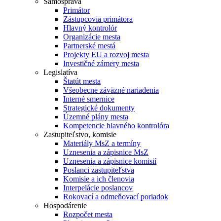
Samospráva
Primátor
Zástupcovia primátora
Hlavný kontrolór
Organizácie mesta
Partnerské mestá
Projekty EU a rozvoj mesta
Investičné zámery mesta
Legislatíva
Štatút mesta
Všeobecne záväzné nariadenia
Interné smernice
Strategické dokumenty
Územné plány mesta
Kompetencie hlavného kontrolóra
Zastupiteľstvo, komisie
Materiály MsZ a termíny
Uznesenia a zápisnice MsZ
Uznesenia a zápisnice komisií
Poslanci zastupiteľstva
Komisie a ich členovia
Interpelácie poslancov
Rokovací a odmeňovací poriadok
Hospodárenie
Rozpočet mesta