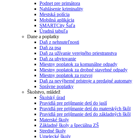
Podnet pre primátora
Nahlásenie kriminality
Mestská polícia
Mobilná aplikácia
SMARTCity Šaľa
Úradná tabuľa
Dane a poplatky
Daň z nehnuteľnosti
Daň za psa
Daň za užívanie verejného priestranstva
Daň za ubytovanie
Miestny poplatok za komunálne odpady
Miestny poplatok za drobné stavebné odpady
Miestny poplatok za rozvoj
Daň za nevýherné prístroje a predajné automaty
Správne poplatky
Školstvo, mládež
Školský úrad
Pravidlá pre prijímanie detí do jaslí
Pravidlá pre prijímanie detí do materských škôl
Pravidlá pre prijímanie detí do základných škôl
Materské školy
Základné školy a špeciálna ZŠ
Stredné školy
Umelecké školy