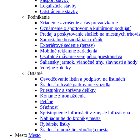
Pasport stavby
Legalizácia stavby
Odstránenie stavby
Podnikanie
Zriadenie - zrušenie a čas prevádzkarne
Oznámenie o športovom a kultúrnom podujatí
Predaj a poskytovanie služieb na miestnych trhovi
Samostatne hospodáriaci roľník
Exteriérové sedenie (terasy)
Mobilné reklamné zariadenia
Osobitné užívanie verejného priestranstva
Šaliansky jarmok, vianočné trhy, slávnosti a hody
Verejné zbierky
Ostatné
Osvedčovanie listín a podpisov na listinách
Žiadosť o trvalé parkovanie vozidla
Priestupky a správne delikty
Konanie zhromaždenia
Petície
Sťažnosť
Sprístupnenie informácií v zmysle infozákona
Nahliadnutie do kroniky mesta
Rybárske lístky
Žiadosť o použitie erbu/loga mesta
Mesto
Mesto