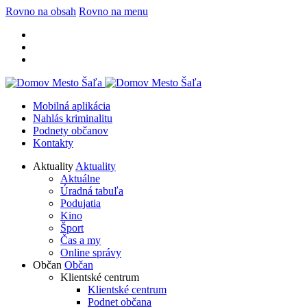
Rovno na obsah
Rovno na menu
Mobilná aplikácia
Nahlás kriminalitu
Podnety občanov
Kontakty
Aktuality
Aktuality
Aktuálne
Úradná tabuľa
Podujatia
Kino
Šport
Čas a my
Online správy
Občan
Občan
Klientské centrum
Klientské centrum
Podnet občana