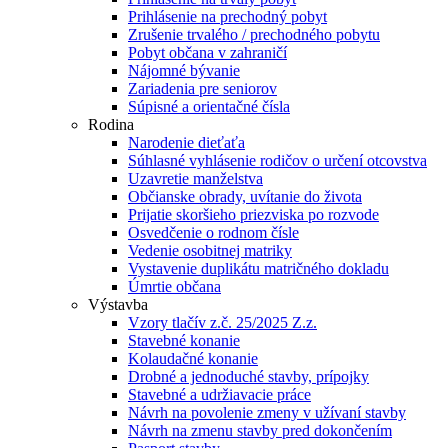
Prihlásenie na prechodný pobyt
Zrušenie trvalého / prechodného pobytu
Pobyt občana v zahraničí
Nájomné bývanie
Zariadenia pre seniorov
Súpisné a orientačné čísla
Rodina
Narodenie dieťaťa
Súhlasné vyhlásenie rodičov o určení otcovstva
Uzavretie manželstva
Občianske obrady, uvítanie do života
Prijatie skoršieho priezviska po rozvode
Osvedčenie o rodnom čísle
Vedenie osobitnej matriky
Vystavenie duplikátu matričného dokladu
Úmrtie občana
Výstavba
Vzory tlačív z.č. 25/2025 Z.z.
Stavebné konanie
Kolaudačné konanie
Drobné a jednoduché stavby, prípojky
Stavebné a udržiavacie práce
Návrh na povolenie zmeny v užívaní stavby
Návrh na zmenu stavby pred dokončením