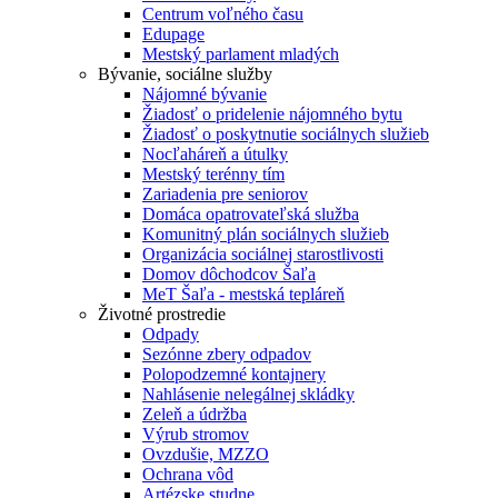
Centrum voľného času
Edupage
Mestský parlament mladých
Bývanie, sociálne služby
Nájomné bývanie
Žiadosť o pridelenie nájomného bytu
Žiadosť o poskytnutie sociálnych služieb
Nocľaháreň a útulky
Mestský terénny tím
Zariadenia pre seniorov
Domáca opatrovateľská služba
Komunitný plán sociálnych služieb
Organizácia sociálnej starostlivosti
Domov dôchodcov Šaľa
MeT Šaľa - mestská tepláreň
Životné prostredie
Odpady
Sezónne zbery odpadov
Polopodzemné kontajnery
Nahlásenie nelegálnej skládky
Zeleň a údržba
Výrub stromov
Ovzdušie, MZZO
Ochrana vôd
Artézske studne