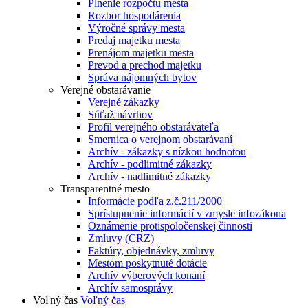
Plnenie rozpočtu mesta
Rozbor hospodárenia
Výročné správy mesta
Predaj majetku mesta
Prenájom majetku mesta
Prevod a prechod majetku
Správa nájomných bytov
Verejné obstarávanie
Verejné zákazky
Súťaž návrhov
Profil verejného obstarávateľa
Smernica o verejnom obstarávaní
Archív - zákazky s nízkou hodnotou
Archív - podlimitné zákazky
Archív - nadlimitné zákazky
Transparentné mesto
Informácie podľa z.č.211/2000
Sprístupnenie informácií v zmysle infozákona
Oznámenie protispoločenskej činnosti
Zmluvy (CRZ)
Faktúry, objednávky, zmluvy
Mestom poskytnuté dotácie
Archív výberových konaní
Archív samosprávy
Voľný čas
Voľný čas