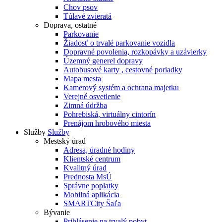
Chov psov
Túlavé zvieratá
Doprava, ostatné
Parkovanie
Žiadosť o trvalé parkovanie vozidla
Dopravné povolenia, rozkopávky a uzávierky
Územný generel dopravy
Autobusové karty , cestovné poriadky
Mapa mesta
Kamerový systém a ochrana majetku
Verejné osvetlenie
Zimná údržba
Pohrebiská, virtuálny cintorín
Prenájom hrobového miesta
Služby
Služby
Mestský úrad
Adresa, úradné hodiny
Klientské centrum
Kvalitný úrad
Prednosta MsÚ
Správne poplatky
Mobilná aplikácia
SMARTCity Šaľa
Bývanie
Prihlásenie na trvalý pobyt